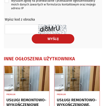
Wyrażam zgodę na przetwarzanie i przekazanie ogłoszeniodawcy
moich danych zawartych w formularzu kontaktowym oraz mojego
adresu IP
Wpisz kod z obrazka
WYŚLIJ
INNE OGŁOSZENIA UŻYTKOWNIKA
PREMIUM
PREMIUM
USŁUGI REMONTOWO-
USŁUGI REMONTOWO-
WYKOŃCZENIOWE
WYKOŃCZENIOWE,