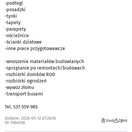
-podłogi
-posadzki
-tynki
-tapety
-parapety
-ościeżnice
-ścianki działowe
-inne prace przygotowawcze
-wnoszenie materiałów budowlanych
-sprzątanie po remontach/budowach
-rozbiórki domków ROD
-rozbiórki ogrodzeń
-wywoz złomu
-transport busami
Tel. 537-359-985
dodane: 2026-05-12 07:26:16
Usuń
Zgłoś
ID: 5164058