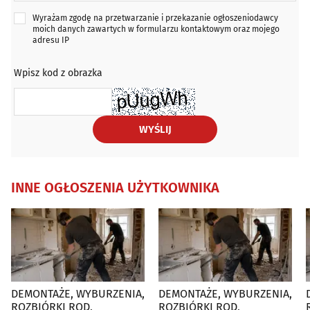
Wyrażam zgodę na przetwarzanie i przekazanie ogłoszeniodawcy
moich danych zawartych w formularzu kontaktowym oraz mojego
adresu IP
Wpisz kod z obrazka
WYŚLIJ
INNE OGŁOSZENIA UŻYTKOWNIKA
DEMONTAŻE, WYBURZENIA,
DEMONTAŻE, WYBURZENIA,
D
ROZBIÓRKI ROD,
ROZBIÓRKI ROD,