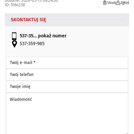
dodane: 2026-05-13 08:24:30
Usuń
Zgłoś
ID: 5164238
SKONTAKTUJ SIĘ
537-35...
pokaż numer
537-359-985
Twój e-mail *
Twój telefon
Twoje imię
Wiadomość *