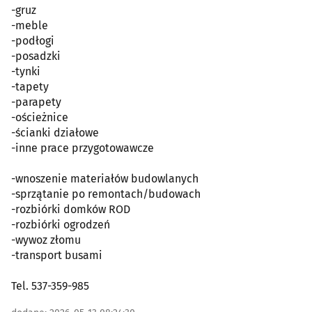
-gruz
-meble
-podłogi
-posadzki
-tynki
-tapety
-parapety
-ościeżnice
-ścianki działowe
-inne prace przygotowawcze
-wnoszenie materiałów budowlanych
-sprzątanie po remontach/budowach
-rozbiórki domków ROD
-rozbiórki ogrodzeń
-wywoz złomu
-transport busami
Tel. 537-359-985