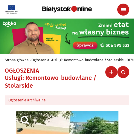
Strona główna
Ogłoszenia
Usługi: Remontowo-budowlane / Stolarskie
DEM
OGŁOSZENIA
Usługi: Remontowo-budowlane /
Stolarskie
Ogłoszenie archiwalne