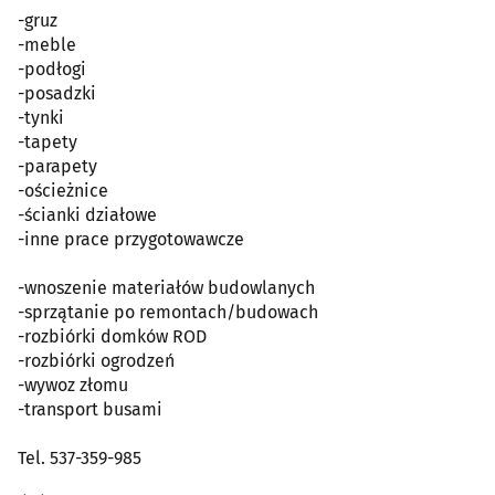
-gruz
-meble
-podłogi
-posadzki
-tynki
-tapety
-parapety
-ościeżnice
-ścianki działowe
-inne prace przygotowawcze
-wnoszenie materiałów budowlanych
-sprzątanie po remontach/budowach
-rozbiórki domków ROD
-rozbiórki ogrodzeń
-wywoz złomu
-transport busami
Tel. 537-359-985