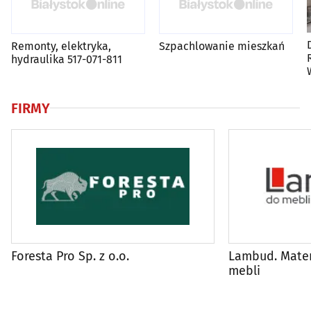
D
Remonty, elektryka,
Szpachlowanie mieszkań
hydraulika 517-071-811
FIRMY
Foresta Pro Sp. z o.o.
Lambud. Mater
mebli