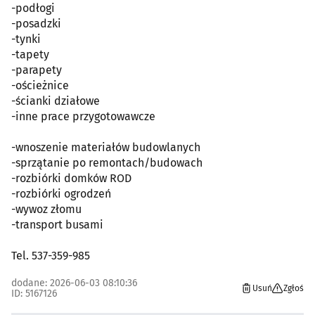
-podłogi
-posadzki
-tynki
-tapety
-parapety
-ościeżnice
-ścianki działowe
-inne prace przygotowawcze
-wnoszenie materiałów budowlanych
-sprzątanie po remontach/budowach
-rozbiórki domków ROD
-rozbiórki ogrodzeń
-wywoz złomu
-transport busami
Tel. 537-359-985
dodane: 2026-06-03 08:10:36
Usuń
Zgłoś
ID: 5167126