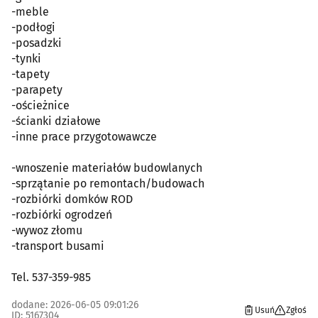
-meble
-podłogi
-posadzki
-tynki
-tapety
-parapety
-ościeżnice
-ścianki działowe
-inne prace przygotowawcze
-wnoszenie materiałów budowlanych
-sprzątanie po remontach/budowach
-rozbiórki domków ROD
-rozbiórki ogrodzeń
-wywoz złomu
-transport busami
Tel. 537-359-985
dodane: 2026-06-05 09:01:26
Usuń
Zgłoś
ID: 5167304