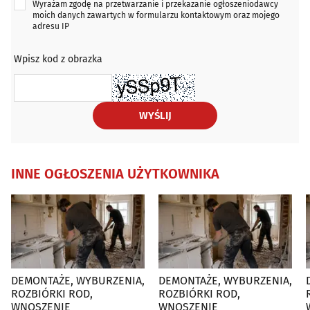
Wyrażam zgodę na przetwarzanie i przekazanie ogłoszeniodawcy
moich danych zawartych w formularzu kontaktowym oraz mojego
adresu IP
Wpisz kod z obrazka
WYŚLIJ
INNE OGŁOSZENIA UŻYTKOWNIKA
DEMONTAŻE, WYBURZENIA,
DEMONTAŻE, WYBURZENIA,
D
ROZBIÓRKI ROD,
ROZBIÓRKI ROD,
WNOSZENIE
WNOSZENIE