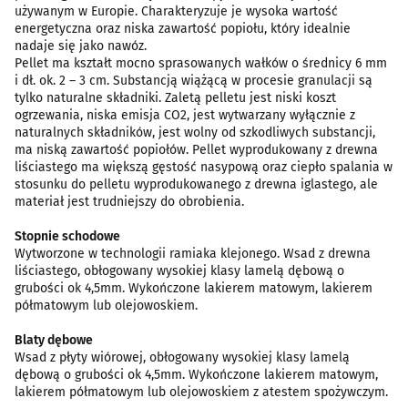
używanym w Europie. Charakteryzuje je wysoka wartość
energetyczna oraz niska zawartość popiołu, który idealnie
nadaje się jako nawóz.
Pellet ma kształt mocno sprasowanych wałków o średnicy 6 mm
i dł. ok. 2 – 3 cm. Substancją wiążącą w procesie granulacji są
tylko naturalne składniki. Zaletą pelletu jest niski koszt
ogrzewania, niska emisja CO2, jest wytwarzany wyłącznie z
naturalnych składników, jest wolny od szkodliwych substancji,
ma niską zawartość popiołów. Pellet wyprodukowany z drewna
liściastego ma większą gęstość nasypową oraz ciepło spalania w
stosunku do pelletu wyprodukowanego z drewna iglastego, ale
materiał jest trudniejszy do obrobienia.
Stopnie schodowe
Wytworzone w technologii ramiaka klejonego. Wsad z drewna
liściastego, obłogowany wysokiej klasy lamelą dębową o
grubości ok 4,5mm. Wykończone lakierem matowym, lakierem
półmatowym lub olejowoskiem.
Blaty dębowe
Wsad z płyty wiórowej, obłogowany wysokiej klasy lamelą
dębową o grubości ok 4,5mm. Wykończone lakierem matowym,
lakierem półmatowym lub olejowoskiem z atestem spożywczym.