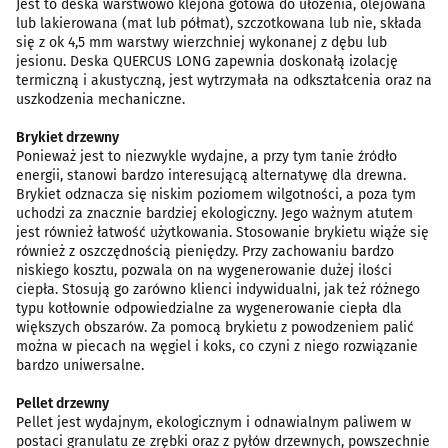
Jest to deska warstwowo klejona gotowa do ułożenia, olejowana
lub lakierowana (mat lub półmat), szczotkowana lub nie, składa
się z ok 4,5 mm warstwy wierzchniej wykonanej z dębu lub
jesionu. Deska QUERCUS LONG zapewnia doskonałą izolację
termiczną i akustyczną, jest wytrzymała na odkształcenia oraz na
uszkodzenia mechaniczne.
Brykiet drzewny
Ponieważ jest to niezwykle wydajne, a przy tym tanie źródło
energii, stanowi bardzo interesującą alternatywę dla drewna.
Brykiet odznacza się niskim poziomem wilgotności, a poza tym
uchodzi za znacznie bardziej ekologiczny. Jego ważnym atutem
jest również łatwość użytkowania. Stosowanie brykietu wiąże się
również z oszczędnością pieniędzy. Przy zachowaniu bardzo
niskiego kosztu, pozwala on na wygenerowanie dużej ilości
ciepła. Stosują go zarówno klienci indywidualni, jak też różnego
typu kotłownie odpowiedzialne za wygenerowanie ciepła dla
większych obszarów. Za pomocą brykietu z powodzeniem palić
można w piecach na węgiel i koks, co czyni z niego rozwiązanie
bardzo uniwersalne.
Pellet drzewny
Pellet jest wydajnym, ekologicznym i odnawialnym paliwem w
postaci granulatu ze zrębki oraz z pyłów drzewnych, powszechnie