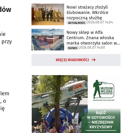
Nowi strażacy złożyli
ydów
ślubowanie. Wkrótce
rozpoczną służbę
2026.08.07 14:04
AKTUALNOŚCI
Nowy sklep w Alfa
nie
Centrum. Znana włoska
 przy
marka otworzyła salon w
2026.08.07 14:00
Białymstoku
BIZNES
WIĘCEJ WIADOMOŚCI
blem
, o
ię