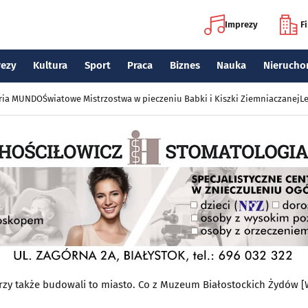
Imprezy
F
rezy
Kultura
Sport
Praca
Biznes
Nauka
Nierucho
eria MUNDO
Światowe Mistrzostwa w pieczeniu Babki i Kiszki Ziemniaczanej
Le
órzy także budowali to miasto. Co z Muzeum Białostockich Żydów 