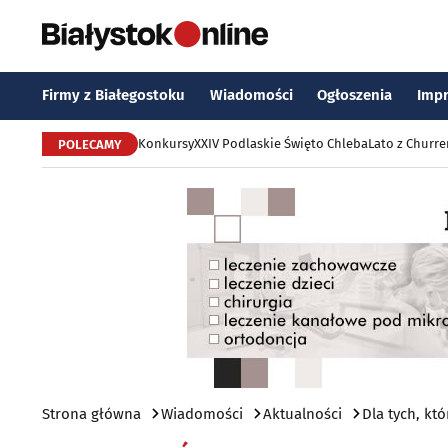
Firmy z Białegostoku
Wiadomości
Ogłoszenia
Imp
Konkursy
XXIV Podlaskie Święto Chleba
Lato z Churr
POLECAMY
Strona główna
Wiadomości
Aktualności
Dla tych, kt