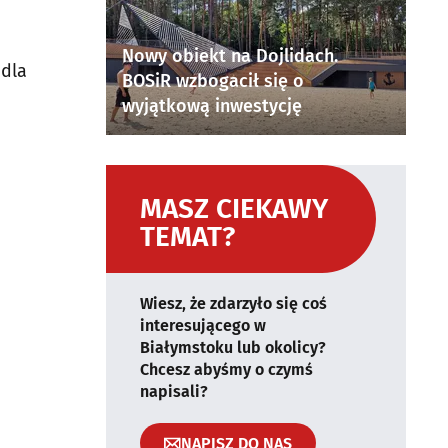
Nowy obiekt na Dojlidach.
 dla
BOSiR wzbogacił się o
wyjątkową inwestycję
MASZ CIEKAWY
TEMAT?
Wiesz, że zdarzyło się coś
interesującego w
Białymstoku lub okolicy?
Chcesz abyśmy o czymś
napisali?
NAPISZ DO NAS