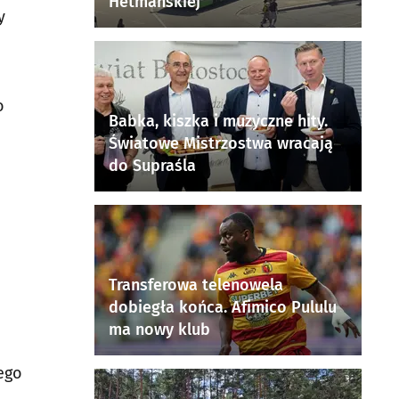
Hetmańskiej
y
o
Babka, kiszka i muzyczne hity.
Światowe Mistrzostwa wracają
do Supraśla
Transferowa telenowela
dobiegła końca. Afimico Pululu
ma nowy klub
tego