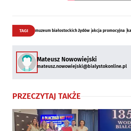
TAGI
muzeum białostockich żydów
akcja promocyjna
k
Mateusz Nowowiejski
mateusz.nowowiejski@bialystokonline.pl
PRZECZYTAJ TAKŻE