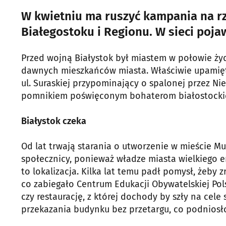
W kwietniu ma ruszyć kampania na 
Białegostoku i Regionu. W sieci pojaw
Przed wojną Białystok był miastem w połowie żyd
dawnych mieszkańców miasta. Właściwie upamięt
ul. Suraskiej przypominający o spalonej przez 
pomnikiem poświęconym bohaterom białostockie
Białystok czeka
Od lat trwają starania o utworzenie w mieście M
społecznicy, ponieważ władze miasta wielkiego 
to lokalizacja. Kilka lat temu padł pomysł, żeby 
co zabiegało Centrum Edukacji Obywatelskiej Pols
czy restaurację, z której dochody by szły na cel
przekazania budynku bez przetargu, co podniosł