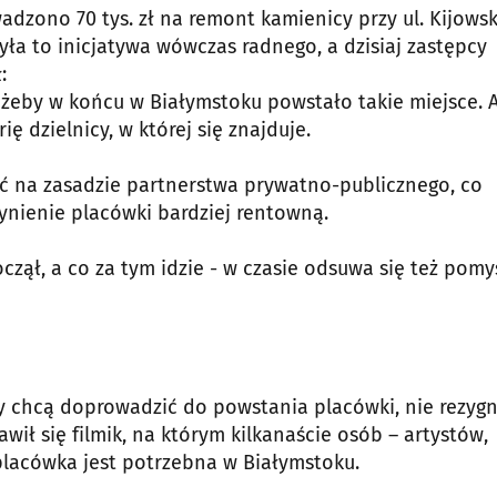
zono 70 tys. zł na remont kamienicy przy ul. Kijowski
a to inicjatywa wówczas radnego, a dzisiaj zastępcy
:
żeby w końcu w Białymstoku powstało takie miejsce. A
ię dzielnicy, w której się znajduje.
ć na zasadzie partnerstwa prywatno-publicznego, co
zynienie placówki bardziej rentowną.
zął, a co za tym idzie - w czasie odsuwa się też pomy
y chcą doprowadzić do powstania placówki, nie rezygn
wił się filmik, na którym kilkanaście osób – artystów,
placówka jest potrzebna w Białymstoku.