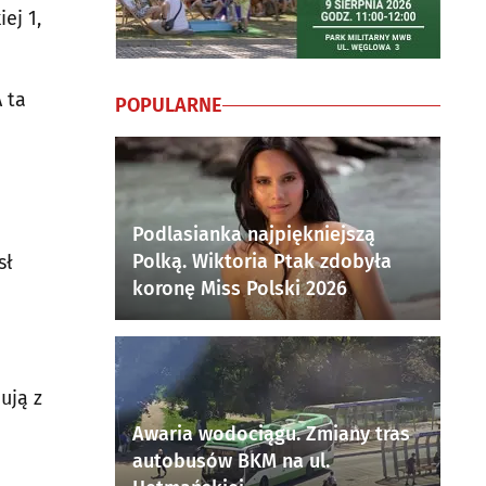
ej 1,
 ta
POPULARNE
Podlasianka najpiękniejszą
Polką. Wiktoria Ptak zdobyła
sł
koronę Miss Polski 2026
ują z
Awaria wodociągu. Zmiany tras
autobusów BKM na ul.