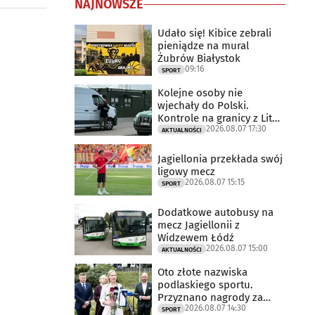
NAJNOWSZE
Udało się! Kibice zebrali
pieniądze na mural
Żubrów Białystok
09:16
SPORT
Kolejne osoby nie
wjechały do Polski.
Kontrole na granicy z Litwą
2026.08.07 17:30
trwają
AKTUALNOŚCI
Jagiellonia przekłada swój
ligowy mecz
2026.08.07 15:15
SPORT
Dodatkowe autobusy na
mecz Jagiellonii z
Widzewem Łódź
2026.08.07 15:00
AKTUALNOŚCI
Oto złote nazwiska
podlaskiego sportu.
Przyznano nagrody za
2026.08.07 14:30
2025 rok
SPORT