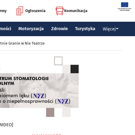
irmy
Ogłoszenia
Komunikacja
mości
Motoryzacja
Zdrowie
Turystyka
Więcej
tnie Granie w Nie Teatrze
[WIDEO]