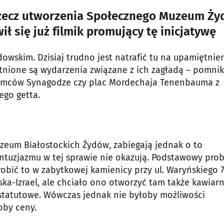
rzecz utworzenia Społecznego Muzeum Ż
ił się już filmik promujący tę inicjatywę
owskim. Dzisiaj trudno jest natrafić tu na upamiętnie
nione są wydarzenia związane z ich zagładą – pomnik
Niemców Synagodze czy plac Mordechaja Tenenbauma z
go getta.
uzeum Białostockich Żydów, zabiegają jednak o to
entuzjazmu w tej sprawie nie okazują. Podstawowy pro
zrobić to w zabytkowej kamienicy przy ul. Waryńskiego 7
ka-Izrael, ale chciało ono otworzyć tam także kawiarn
e statutowe. Wówczas jednak nie byłoby możliwości
oby ceny.