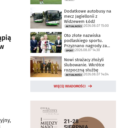
Dodatkowe autobusy na
mecz Jagiellonii z
Widzewem Łódź
2026.08.07 15:00
AKTUALNOŚCI
Oto złote nazwiska
ąpią
podlaskiego sportu.
 w
Przyznano nagrody za
2026.08.07 14:30
2025 rok
SPORT
Nowi strażacy złożyli
ślubowanie. Wkrótce
rozpoczną służbę
2026.08.07 14:04
AKTUALNOŚCI
WIĘCEJ WIADOMOŚCI
yjny,
.