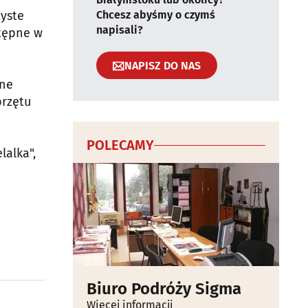
zyste
Chcesz abyśmy o czymś
napisali?
stępne w
NAPISZ DO NAS
zne
przętu
POLECAMY
lalka",
Biuro Podróży Sigma
Więcej informacji