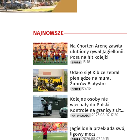
NAJNOWSZE
Na Chorten Arenę zawita
ulubiony rywal Jagiellonii.
Pora na hit kolejki
15:18
SPORT
Udało się! Kibice zebrali
pieniądze na mural
Żubrów Białystok
09:16
SPORT
Kolejne osoby nie
wjechały do Polski.
Kontrole na granicy z Litwą
2026.08.07 17:30
trwają
AKTUALNOŚCI
Jagiellonia przekłada swój
ligowy mecz
2026.08.07 15:15
SPORT