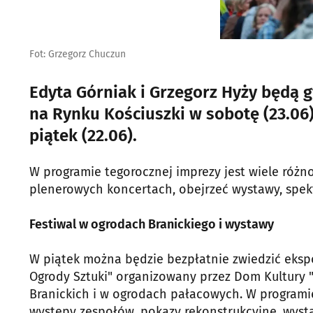
Fot: Grzegorz Chuczun
Edyta Górniak i Grzegorz Hyży będą 
na Rynku Kościuszki w sobotę (23.06
piątek (22.06).
W programie tegorocznej imprezy jest wiele róż
plenerowych koncertach, obejrzeć wystawy, spekt
Festiwal w ogrodach Branickiego i wystawy
W piątek można będzie bezpłatnie zwiedzić eksp
Ogrody Sztuki" organizowany przez Dom Kultury "
Branickich i w ogrodach pałacowych. W programie
występy zespołów, pokazy rekonstrukcyjne, wyst