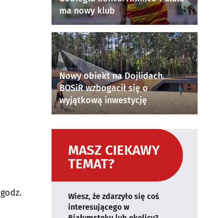
ma nowy klub
Nowy obiekt na Dojlidach.
BOSiR wzbogacił się o
wyjątkową inwestycję
MASZ CIEKAWY
TEMAT?
 godz.
Wiesz, że zdarzyło się coś
interesującego w
Białymstoku lub okolicy?