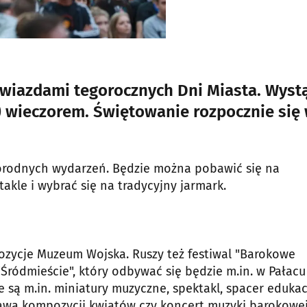
gwiazdami tegorocznych Dni Miasta. Wyst
) wieczorem. Świętowanie rozpocznie się
norodnych wydarzeń. Będzie można pobawić się na
akle i wybrać się na tradycyjny jarmark.
ozycje Muzeum Wojska. Ruszy też festiwal "Barokowe
Śródmieście", który odbywać się będzie m.in. w Pałacu
 są m.in. miniatury muzyczne, spektakl, spacer edukac
awa kompozycji kwiatów czy koncert muzyki barokowej