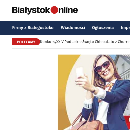
Firmy z Białegostoku
Wiadomości
Ogłoszenia
Imp
Konkursy
XXIV Podlaskie Święto Chleba
Lato z Churr
POLECAMY