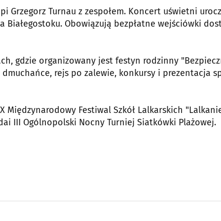
pi Grzegorz Turnau z zespołem. Koncert uświetni uroc
ta Białegostoku. Obowiązują bezpłatne wejściówki do
ach, gdzie organizowany jest festyn rodzinny "Bezpiec
, dmuchańce, rejs po zalewie, konkursy i prezentacja s
X Międzynarodowy Festiwal Szkół Lalkarskich "Lalkanie
ai III Ogólnopolski Nocny Turniej Siatkówki Plażowej.