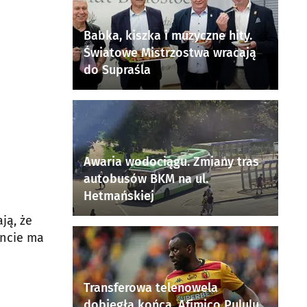
Babka, kiszka i muzyczne hity.
Światowe Mistrzostwa wracają
do Supraśla
Awaria wodociągu. Zmiany tras
autobusów BKM na ul.
Hetmańskiej
ją, że
oncie ma
Transferowa telenowela
dobiegła końca. Afimico Pululu