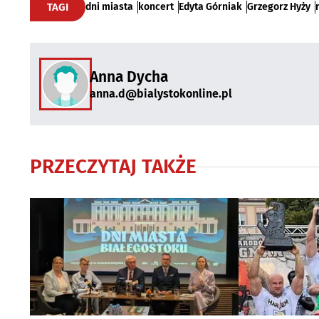
TAGI
dni miasta
koncert
Edyta Górniak
Grzegorz Hyży
Anna Dycha
anna.d@bialystokonline.pl
PRZECZYTAJ TAKŻE