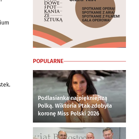
dium
POPULARNE
tek.
Podlasianka najpiękniejszą
Polką. Wiktoria Ptak zdobyła
koronę Miss Polski 2026