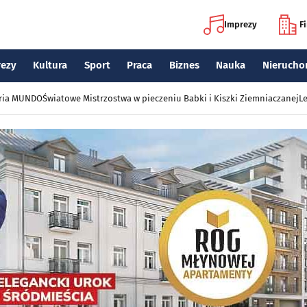
Imprezy
F
rezy
Kultura
Sport
Praca
Biznes
Nauka
Nierucho
eria MUNDO
Światowe Mistrzostwa w pieczeniu Babki i Kiszki Ziemniaczanej
Le