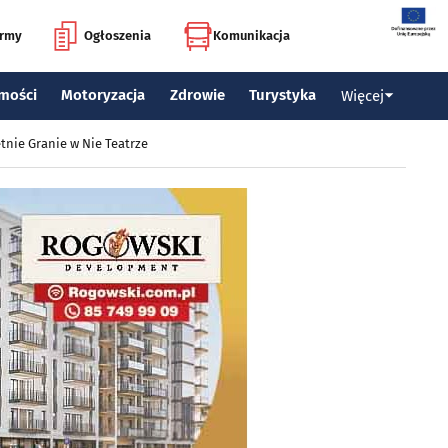
irmy
Ogłoszenia
Komunikacja
mości
Motoryzacja
Zdrowie
Turystyka
Więcej
tnie Granie w Nie Teatrze