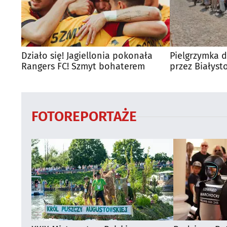
Działo się! Jagiellonia pokonała
Pielgrzymka d
Rangers FC! Szmyt bohaterem
przez Białyst
utrudnienia?
FOTOREPORTAŻE