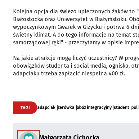
Kolejna opcja dla świeżo upieczonych żaków to "Z
Białostocka oraz Uniwersytet w Białymstoku. Ob
wypoczynkowym Gwarek w Giżycku i potrwa 6 dni (od
świetny klimat. A do tego informacje na temat st
samorządowej ręki" - przeczytamy w opisie impre
Na jakie atrakcje mogą liczyć uczestnicy? W progr
obowiązków studenta i social media, ogniska, otr
adapciaku trzeba zapłacić niespełna 400 zł.
TAGI
adapciak
zerówka
obóz integracyjny
student
pol
Małgorzata Cichocka