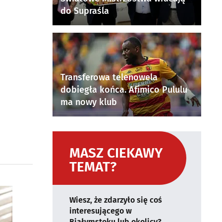
do Supraśla
Transferowa telenowela
dobiegła końca. Afimico Pululu
ma nowy klub
MASZ CIEKAWY
TEMAT?
Wiesz, że zdarzyło się coś
interesującego w
Białymstoku lub okolicy?