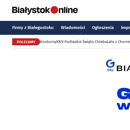
Firmy z Białegostoku
Wiadomości
Ogłoszenia
Imp
Konkursy
XXIV Podlaskie Święto Chleba
Lato z Churr
POLECAMY