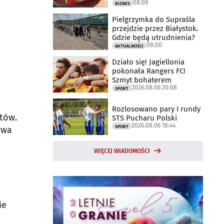
08:00
otwarty
BIZNES
Pielgrzymka do Supraśla
przejdzie przez Białystok.
Gdzie będą utrudnienia?
08:00
AKTUALNOŚCI
Działo się! Jagiellonia
pokonała Rangers FC!
Szmyt bohaterem
2026.08.06 20:08
SPORT
Rozlosowano pary I rundy
tów.
STS Pucharu Polski
2026.08.06 18:44
SPORT
rwa
WIĘCEJ WIADOMOŚCI
ie