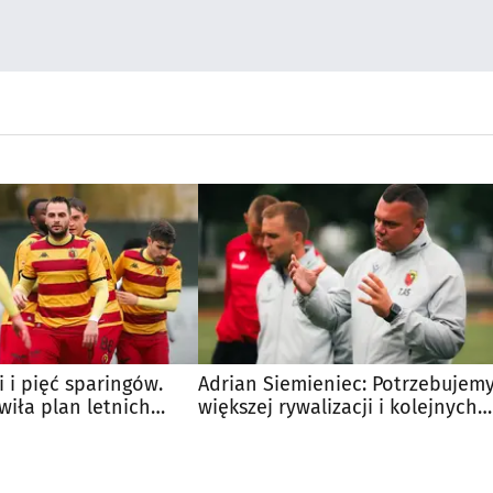
i i pięć sparingów.
Adrian Siemieniec: Potrzebujem
wiła plan letnich
większej rywalizacji i kolejnych
wzmocnień