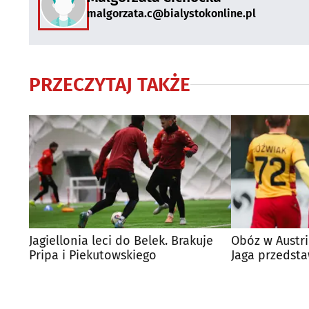
malgorzata.c@bialystokonline.pl
PRZECZYTAJ TAKŻE
Jagiellonia leci do Belek. Brakuje
Obóz w Austri
Pripa i Piekutowskiego
Jaga przedsta
przygotowań