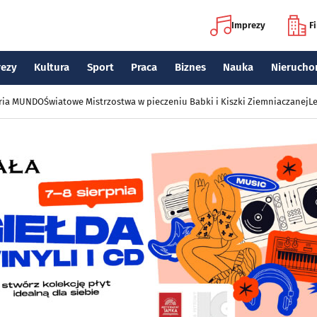
Imprezy
F
rezy
Kultura
Sport
Praca
Biznes
Nauka
Nierucho
eria MUNDO
Światowe Mistrzostwa w pieczeniu Babki i Kiszki Ziemniaczanej
Le