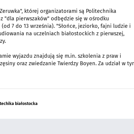
eruwka", której organizatorami są Politechnika
óz "dla pierwszaków" odbędzie się w ośrodku
 7 do 13 września). "Słońce, jeziorko, fajni ludzie i
udiowania na uczelniach białostockich z pierwszej,
zy.
amie wyjazdu znajdują się m.in. szkolenia z praw i
zęsiny oraz zwiedzanie Twierdzy Boyen. Za udział w ty
itechika białostocka