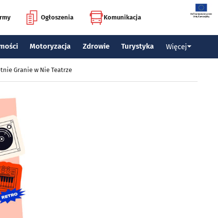
irmy
Ogłoszenia
Komunikacja
mości
Motoryzacja
Zdrowie
Turystyka
Więcej
tnie Granie w Nie Teatrze