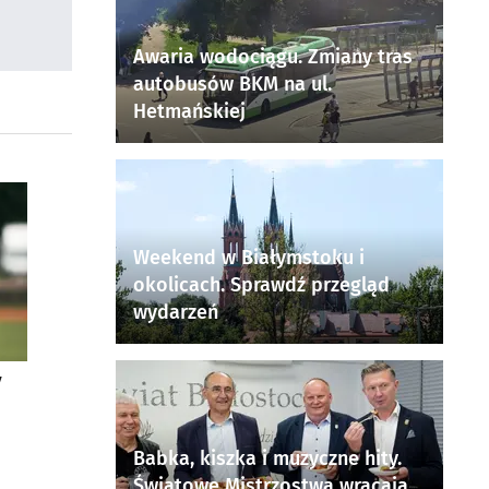
Awaria wodociągu. Zmiany tras
autobusów BKM na ul.
Hetmańskiej
Weekend w Białymstoku i
okolicach. Sprawdź przegląd
wydarzeń
y
Babka, kiszka i muzyczne hity.
Światowe Mistrzostwa wracają