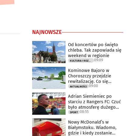
NAJNOWSZE
Od koncertów po święto
chleba. Tak zapowiada się
weekend w regionie
09:09
KULTURA I ROZRYWKA
Kominowe Bajoro w
Choroszczy przejdzie
rewitalizację. Co się
09:00
zmieni?
AKTUALNOŚCI
Adrian Siemieniec po
starciu z Rangers FC: Czuć
było atmosferę dużego
08:55
meczu
SPORT
Nowy McDonald’s w
Białymstoku. Wiadomo,
gdzie i kiedy zostanie