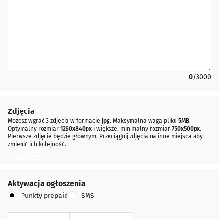
0
/3000
Zdjęcia
Możesz wgrać 3 zdjęcia w formacie
jpg
. Maksymalna waga pliku
5MB
.
Optymalny rozmiar
1260x840px
i większe, minimalny rozmiar
750x500px
.
Pierwsze zdjęcie będzie głównym. Przeciągnij zdjęcia na inne miejsca aby
zmienić ich kolejność.
+ DODAJ
ZDJECIE
Aktywacja ogłoszenia
Aktywacja ogłoszenia
Punkty prepaid
SMS
seria
PIN