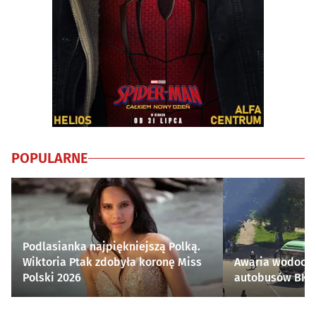
POPULARNE
Podlasianka najpiękniejszą Polką.
Wiktoria Ptak zdobyła koronę Miss
Awaria wodocią
Polski 2026
autobusów BKM 