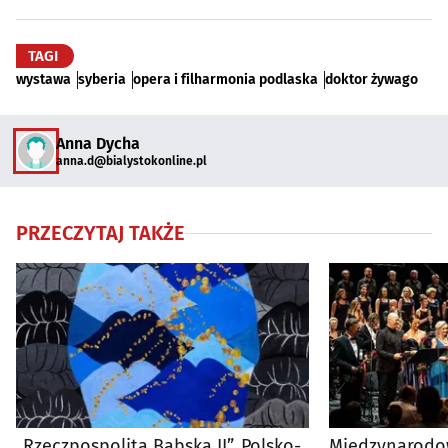
TAGI
wystawa
syberia
opera i filharmonia podlaska
doktor żywago
Anna Dycha
anna.d@bialystokonline.pl
PRZECZYTAJ TAKŻE
„Rzeczpospolita Babska II”. Polsko-
Międzynarodo