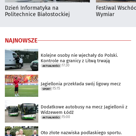
Dzień Informatyka na
Festiwal Wschód
Politechnice Białostockiej
Wymiar
NAJNOWSZE
Kolejne osoby nie wjechały do Polski.
Kontrole na granicy z Litwą trwają
17:30
AKTUALNOŚCI
Jagiellonia przekłada swój ligowy mecz
15:15
SPORT
Dodatkowe autobusy na mecz Jagiellonii z
Widzewem Łódź
15:00
AKTUALNOŚCI
Oto złote nazwiska podlaskiego sportu.