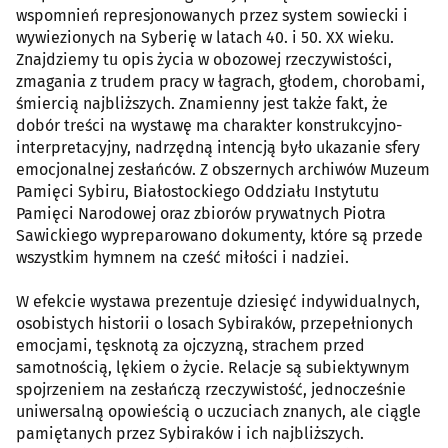
wspomnień represjonowanych przez system sowiecki i
wywiezionych na Syberię w latach 40. i 50. XX wieku.
Znajdziemy tu opis życia w obozowej rzeczywistości,
zmagania z trudem pracy w łagrach, głodem, chorobami,
śmiercią najbliższych. Znamienny jest także fakt, że
dobór treści na wystawę ma charakter konstrukcyjno-
interpretacyjny, nadrzędną intencją było ukazanie sfery
emocjonalnej zesłańców. Z obszernych archiwów Muzeum
Pamięci Sybiru, Białostockiego Oddziału Instytutu
Pamięci Narodowej oraz zbiorów prywatnych Piotra
Sawickiego wypreparowano dokumenty, które są przede
wszystkim hymnem na cześć miłości i nadziei.
W efekcie wystawa prezentuje dziesięć indywidualnych,
osobistych historii o losach Sybiraków, przepełnionych
emocjami, tęsknotą za ojczyzną, strachem przed
samotnością, lękiem o życie. Relacje są subiektywnym
spojrzeniem na zesłańczą rzeczywistość, jednocześnie
uniwersalną opowieścią o uczuciach znanych, ale ciągle
pamiętanych przez Sybiraków i ich najbliższych.