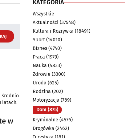
KATEGORIA
Wszystkie
Aktualności
(37548)
Kultura i Rozrywka
(18491)
KAJ
Sport
(14010)
Biznes
(4740)
Praca
(1979)
Nauka
(4833)
Zdrowie
(3300)
Uroda
(625)
Rodzina
(202)
ć średnio
Motoryzacja
(769)
 latach.
Dom
(875)
te w
Kryminalne
(4576)
Drogówka
(2462)
Turystyka
(181)