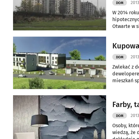
2013
DOM
W 2014 roku
hipotecznyc
Otwarte w s
Kupować
2013
DOM
Zwlekać z d
deweloperem
mieszkań spadają, można sk
nabyć uprag
Farby, 
2013
DOM
Osoby, któr
wiedzą, że d