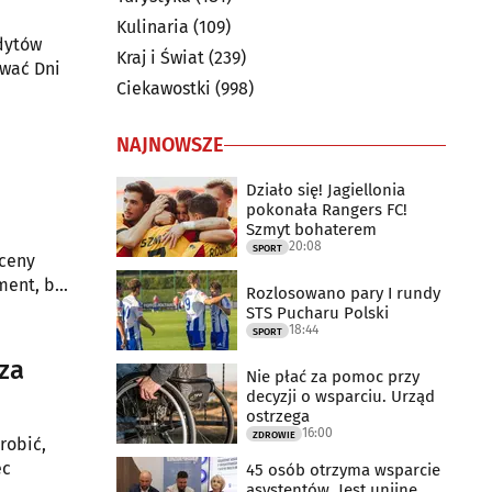
Kulinaria
(109)
dytów
Kraj i Świat
(239)
ować Dni
Ciekawostki
(998)
NAJNOWSZE
Działo się! Jagiellonia
pokonała Rangers FC!
Szmyt bohaterem
20:08
SPORT
 ceny
Rozlosowano pary I rundy
STS Pucharu Polski
18:44
SPORT
rza
Nie płać za pomoc przy
decyzji o wsparciu. Urząd
ostrzega
16:00
ZDROWIE
robić,
ęc
45 osób otrzyma wsparcie
asystentów. Jest unijne