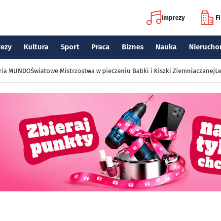
Imprezy
F
rezy
Kultura
Sport
Praca
Biznes
Nauka
Nierucho
eria MUNDO
Światowe Mistrzostwa w pieczeniu Babki i Kiszki Ziemniaczanej
Le