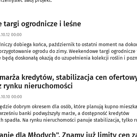
rzemyśleć swój projekt.
 targi ogrodnicze i leśne
.10.12 00:00
niczy dobiega końca, październik to ostatni moment na doko
przygotowanie ogrodu do zimy. Weekendowe targi ogrodnicze
 będą doskonałą okazją do uzupełnienia kolekcji roślin i poz
odniczych.
marża kredytów, stabilizacja cen ofertow
z rynku nieruchomości
.10.10 00:00
będzie dobrym okresem dla osób, które planują kupno mieszk
wrześniu banki podwyższyły marże, a dostępność kredytów
h spadła. Na rynku nieruchomości panuje stabilizacja, tylko r
y jest wzmożony.
anie dla Młodych". Znamy już limity cen z