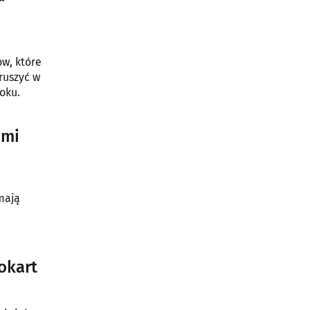
w, które
ruszyć w
oku.
ami
mają
okart