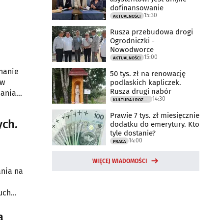
dofinansowanie
15:30
AKTUALNOŚCI
Rusza przebudowa drogi
Ogrodniczki -
Nowodworce
15:00
AKTUALNOŚCI
nanie
50 tys. zł na renowację
 w
podlaskich kapliczek.
Rusza drugi nabór
nania
14:30
KULTURA I ROZRYWKA
Prawie 7 tys. zł miesięcznie
ych.
dodatku do emerytury. Kto
tyle dostanie?
14:00
PRACA
WIĘCEJ WIADOMOŚCI
ania na
uch
a