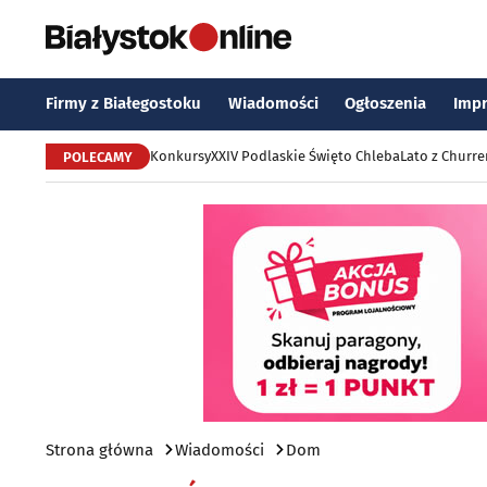
Firmy z Białegostoku
Wiadomości
Ogłoszenia
Imp
Konkursy
XXIV Podlaskie Święto Chleba
Lato z Churr
POLECAMY
Strona główna
Wiadomości
Dom