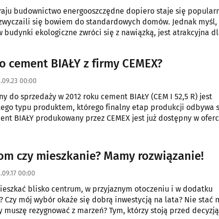
aju budownictwo energooszczędne dopiero staje się popular
zwyczaili się bowiem do standardowych domów. Jednak myśl,
w budynki ekologiczne zwróci się z nawiązką, jest atrakcyjna dl
zby osób.
o cement BIAŁY z firmy CEMEX?
.09.23 00:00
 do sprzedaży w 2012 roku cement BIAŁY (CEM I 52,5 R) jest
ego typu produktem, którego finalny etap produkcji odbywa s
ent BIAŁY produkowany przez CEMEX jest już dostępny w ofer
 jednego z największych składów budowlanych, z ponad 60-letni
m czy mieszkanie? Mamy rozwiązanie!
.09.17 00:00
eszkać blisko centrum, w przyjaznym otoczeniu i w dodatku
 Czy mój wybór okaże się dobrą inwestycją na lata? Nie stać 
y muszę rezygnować z marzeń? Tym, którzy stoją przed decyzj