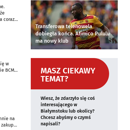
ne.
 że
a coraz
Transferowa telenowela
dobiegła końca. Afimico Pululu
ma nowy klub
ię w
MASZ CIEKAWY
cie BCMB
ą
TEMAT?
Wiesz, że zdarzyło się coś
interesującego w
Białymstoku lub okolicy?
Chcesz abyśmy o czymś
mnie na
napisali?
ą zakupu