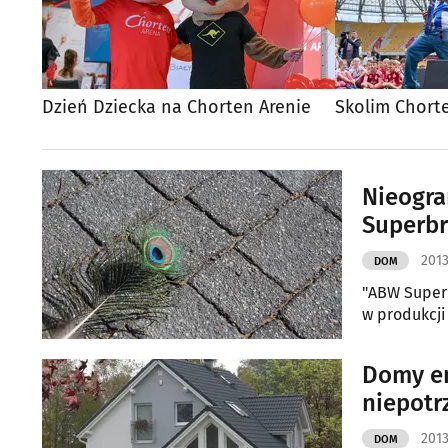
Dzień Dziecka na Chorten Arenie
Skolim Chort
Nieogra
Superb
2013
DOM
"ABW Superb
w produkcj
Domy en
niepotr
2013
DOM