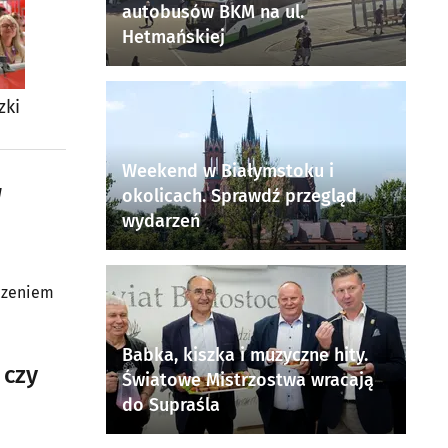
autobusów BKM na ul.
Hetmańskiej
zki
Weekend w Białymstoku i
W
okolicach. Sprawdź przegląd
wydarzeń
dczeniem
Babka, kiszka i muzyczne hity.
 czy
Światowe Mistrzostwa wracają
do Supraśla