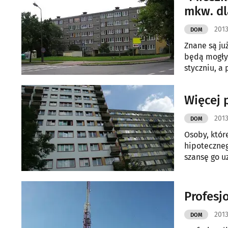
mkw. dl
2013
DOM
Znane są ju
będą mogły 
styczniu, a
Więcej 
2013
DOM
Osoby, któr
hipoteczneg
szansę go u
Profesj
2013
DOM