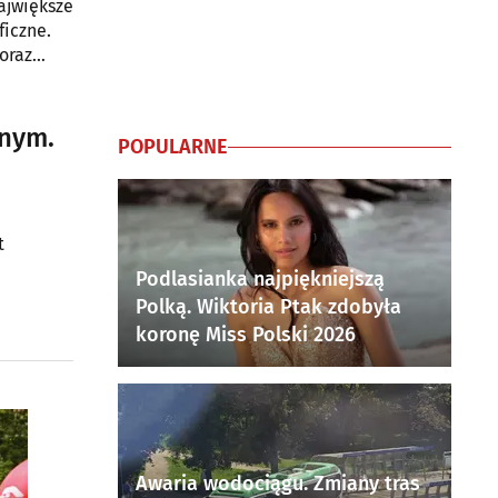
ajwiększe
ficzne.
oraz
tnym.
POPULARNE
t
Podlasianka najpiękniejszą
Polką. Wiktoria Ptak zdobyła
koronę Miss Polski 2026
Awaria wodociągu. Zmiany tras