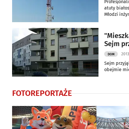
Profesjonal
atuty biało
Młodzi inży
podzielić n
"Mieszk
Sejm pr
2013
DOM
Sejm przyją
obejmie mie
FOTOREPORTAŻE