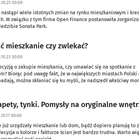
.10.25 00:00
 nastąpi wiele istotnych zmian na rynku mieszkaniowym i kre
h. W związku z tym firma Open Finance postanowiła zorganiz
iedzibie Sonata Park.
 mieszkanie czy zwlekać?
.10.23 00:00
ecyzją o zakupie mieszkania, czy umawiać się na spotkanie z
? Biorąc pod uwagę fakt, że w największych miastach Polski
łaniać się ku myśli, że nadszedł właściwy moment, by
nione "M".
tapety, tynki. Pomysły na oryginalne wnęt
.10.17 00:00
e już urządzały mieszkanie lub dom, bądź dopiero planują to z
ecyzja o kolorze i fakturze ścian jest bardzo trudna. Warto wi