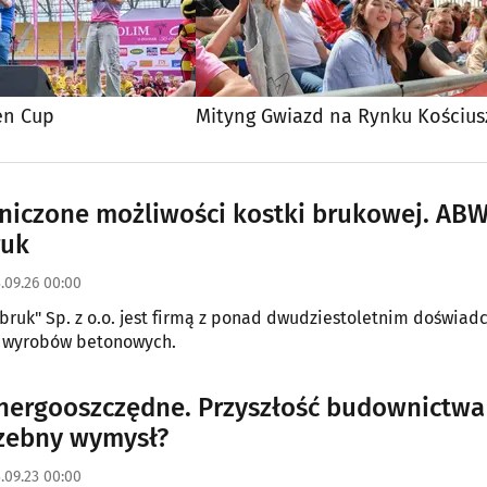
en Cup
Mityng Gwiazd na Rynku Kościus
niczone możliwości kostki brukowej. AB
ruk
.09.26 00:00
ruk" Sp. z o.o. jest firmą z ponad dwudziestoletnim doświa
i wyrobów betonowych.
ergooszczędne. Przyszłość budownictwa
zebny wymysł?
.09.23 00:00