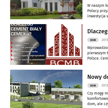
W naszym kr
Polacy przy
inwestycja 
większej lic
Dlaczeg
2013
DOM
Wprowadzony
pierwszym t
Polsce. Cem
Sp. z o.o.,
tradycją.
Nowy do
2013
DOM
Czy mogę mi
komfortowo?
dom, ale cz