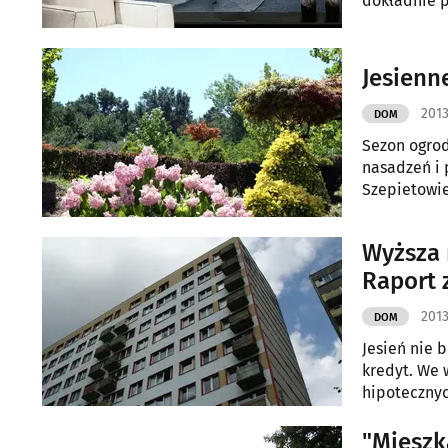
dokładnie p
Jesienne
2013
DOM
Sezon ogrod
nasadzeń i 
Szepietowie
nowinek ogr
Wyższa 
Raport 
2013
DOM
Jesień nie 
kredyt. We 
hipotecznyc
transakcyjn
"Mieszk