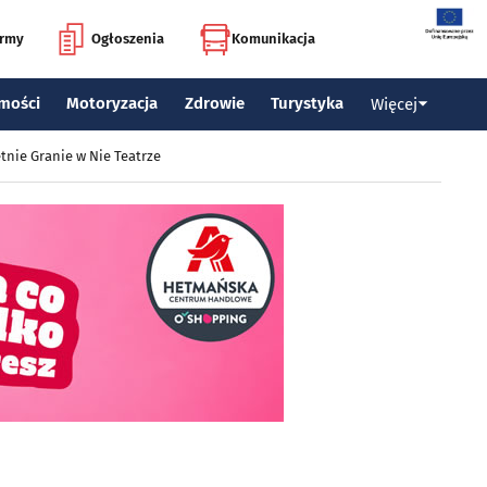
irmy
Ogłoszenia
Komunikacja
mości
Motoryzacja
Zdrowie
Turystyka
Więcej
tnie Granie w Nie Teatrze