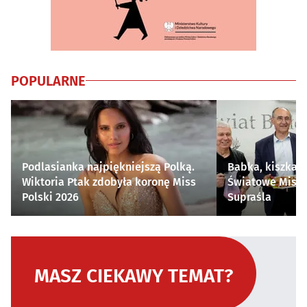
POPULARNE
Podlasianka najpiękniejszą Polką.
Babka, kiszka i
Wiktoria Ptak zdobyła koronę Miss
Światowe Mistr
Polski 2026
Supraśla
MASZ CIEKAWY TEMAT?