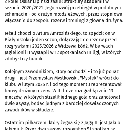
Z kolei Oskar Lipiński zasilił struktury akademii w
sezonie 2020/2021. Jego rozwój przebiegał w podobnym
schemacie - od drużyn młodzieżowych, przez stopniowe
włączanie do zespołu rezerw i treningi z główną drużyną.
Jeżeli chodzi o Artura Amrozińskiego, to spędził on w
Białymstoku jeden sezon, dołączając do rezerw przed
rozgrywkami 2025/2026 z Widzewa Łódź. W barwach
Jagiellonii II wystąpił w 12 spotkaniach III ligi, w których
zdobył trzy bramki.
Kolejnym zawodnikiem, który odchodzi - i to już po raz
drugi - jest Przemysław Mystkowski. "Mystek" wrócił do
klubu w lutym 2025 r. i od tego momentu reprezentował
barwy drużyny rezerw. W III lidze rozegrał łącznie 13
meczów, w których strzelił jednego gola oraz zanotował
dwie asysty, będąc jednym z bardziej doświadczonych
zawodników w składzie.
Ostatnim piłkarzem, który żegna się z Jagą II, jest Jakub
Jakimiuk. Przez dwa sezony rozegrał on 51 spotkań, w