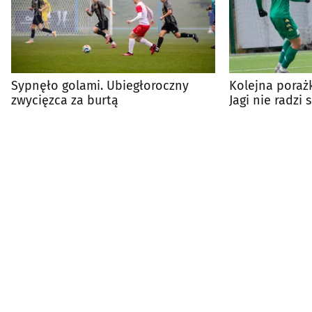
Sypnęło golami. Ubiegłoroczny
Kolejna poraż
zwycięzca za burtą
Jagi nie radzi
fantazją