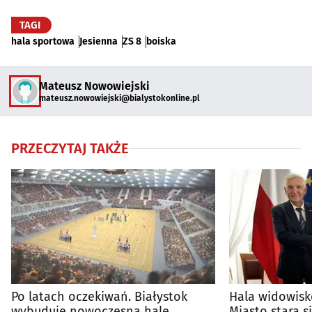
TAGI
hala sportowa
Jesienna
ZS 8
boiska
Mateusz Nowowiejski
mateusz.nowowiejski@bialystokonline.pl
PRZECZYTAJ TAKŻE
Po latach oczekiwań. Białystok
Hala widowis
wybuduje nowoczesną halę
Miasto stara 