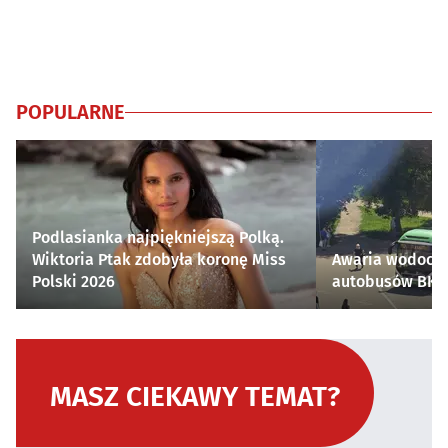
POPULARNE
Podlasianka najpiękniejszą Polką.
Wiktoria Ptak zdobyła koronę Miss
Awaria wodocią
Polski 2026
autobusów BKM 
MASZ CIEKAWY TEMAT?