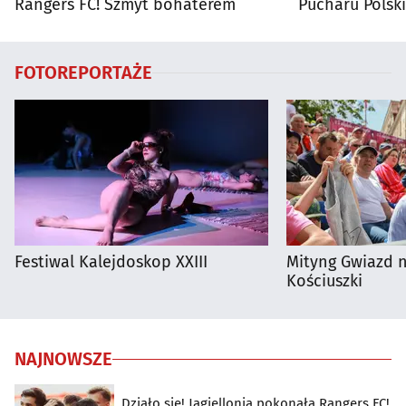
Rangers FC! Szmyt bohaterem
Pucharu Polski
FOTOREPORTAŻE
Festiwal Kalejdoskop XXIII
Mityng Gwiazd 
Kościuszki
NAJNOWSZE
Działo się! Jagiellonia pokonała Rangers FC!