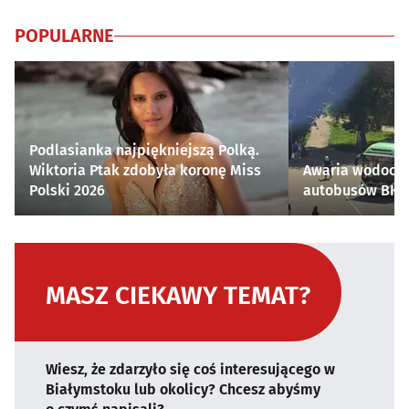
POPULARNE
Podlasianka najpiękniejszą Polką.
Wiktoria Ptak zdobyła koronę Miss
Awaria wodocią
Polski 2026
autobusów BKM 
MASZ CIEKAWY TEMAT?
Wiesz, że zdarzyło się coś interesującego w
Białymstoku lub okolicy? Chcesz abyśmy