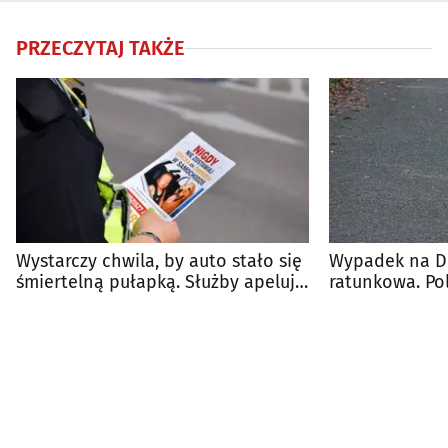
PRZECZYTAJ TAKŻE
Wystarczy chwila, by auto stało się
Wypadek na DK
śmiertelną pułapką. Służby apelują
ratunkowa. Po
o rozwagę
objazdy