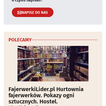
o czymś napisali?
NAPISZ DO NAS
POLECAMY
FajerwerkiLider.pl Hurtownia
fajerwerków. Pokazy ogni
sztucznych. Hostel.