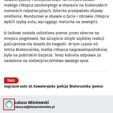
małego chłopca zamkniętego w sharanie na białoruskich
numerach rejestracyjnych. Dziecko przejawiało objawy
omdlenia. Mundurowi w obawie o życie i zdrowie chłopca
wybili szybę auta, wyciągając malucha na zewnątrz.
8-latkowi została udzielona pomoc przez obecne na
miejscu pogotowie. Na szczęście dzięki szybkiej reakcji
policjantów nie doszło do tragedii. W tym czasie 40-
letnia Białorusinka, matka chłopca najprawdopodobniej
była na pobliskim bazarze. Teraz kobieta odpowie za
narażenie na niebezpieczeństwo swojego syna.
TAGI
nagrzane auto
ul. Kawaleryjska
policja
Białorusinka
pomoc
Łukasz Wiśniewski
lukasz.w@bialystokonline.pl