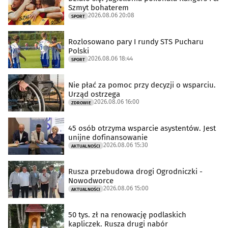
Szmyt bohaterem
2026.08.06 20:08
SPORT
Rozlosowano pary I rundy STS Pucharu
Polski
2026.08.06 18:44
SPORT
Nie płać za pomoc przy decyzji o wsparciu.
Urząd ostrzega
2026.08.06 16:00
ZDROWIE
45 osób otrzyma wsparcie asystentów. Jest
unijne dofinansowanie
2026.08.06 15:30
AKTUALNOŚCI
Rusza przebudowa drogi Ogrodniczki -
Nowodworce
2026.08.06 15:00
AKTUALNOŚCI
50 tys. zł na renowację podlaskich
kapliczek. Rusza drugi nabór