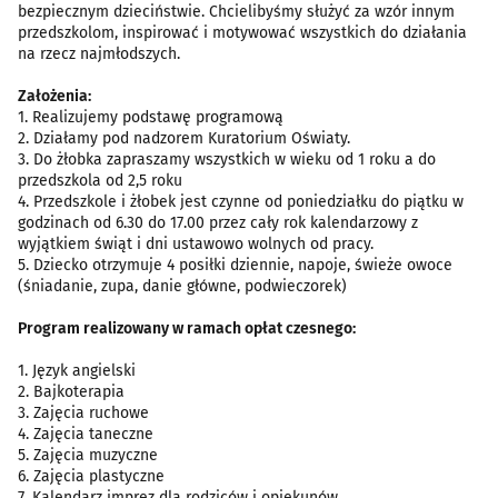
bezpiecznym dzieciństwie. Chcielibyśmy służyć za wzór innym
przedszkolom, inspirować i motywować wszystkich do działania
na rzecz najmłodszych.
Założenia:
1. Realizujemy podstawę programową
2. Działamy pod nadzorem Kuratorium Oświaty.
3. Do żłobka zapraszamy wszystkich w wieku od 1 roku a do
przedszkola od 2,5 roku
4. Przedszkole i żłobek jest czynne od poniedziałku do piątku w
godzinach od 6.30 do 17.00 przez cały rok kalendarzowy z
wyjątkiem świąt i dni ustawowo wolnych od pracy.
5. Dziecko otrzymuje 4 posiłki dziennie, napoje, świeże owoce
(śniadanie, zupa, danie główne, podwieczorek)
Program realizowany w ramach opłat czesnego:
1. Język angielski
2. Bajkoterapia
3. Zajęcia ruchowe
4. Zajęcia taneczne
5. Zajęcia muzyczne
6. Zajęcia plastyczne
7. Kalendarz imprez dla rodziców i opiekunów