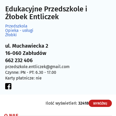
Edukacyjne Przedszkole i
Żłobek Entliczek
Przedszkola
Opieka - usługi
Żłobki
ul. Muchawiecka 2
16-060 Zabłudów
662 232 406
przedszkole.entliczek@gmail.com
Czynne: PN - PT: 6.30 - 17.00
Karty płatnicze: nie
Ilość wyświetleń:
32418
WYRÓŻNIJ
O NAS