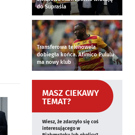
do Supraśla
Transferowa telenowela
dobiegła końca. Afimico Pululu
ma nowy klub
MASZ CIEKAWY
TEMAT?
Wiesz, że zdarzyło się coś
interesującego w
Białymstoku lub okolicy?