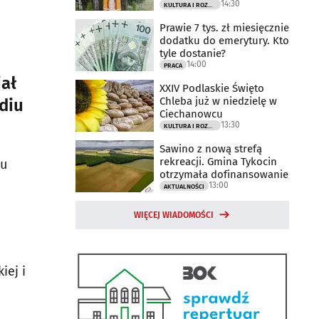
14:30
KULTURA I ROZRYWKA
Prawie 7 tys. zł miesięcznie
dodatku do emerytury. Kto
tyle dostanie?
14:00
PRACA
ał
XXIV Podlaskie Święto
Chleba już w niedzielę w
diu
Ciechanowcu
13:30
KULTURA I ROZRYWKA
Sawino z nową strefą
rekreacji. Gmina Tykocin
zu
otrzymała dofinansowanie
13:00
AKTUALNOŚCI
WIĘCEJ WIADOMOŚCI
iej i
a