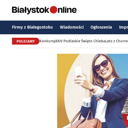
Firmy z Białegostoku
Wiadomości
Ogłoszenia
Imp
Konkursy
XXIV Podlaskie Święto Chleba
Lato z Churr
POLECAMY