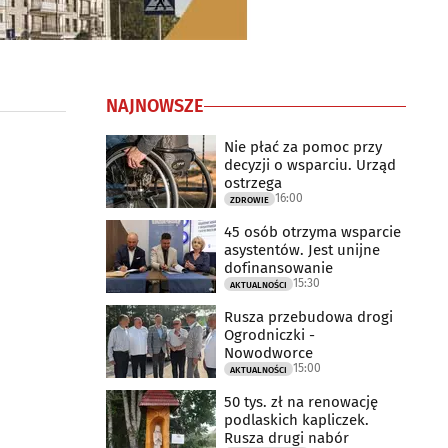
NAJNOWSZE
Nie płać za pomoc przy
decyzji o wsparciu. Urząd
ostrzega
16:00
ZDROWIE
45 osób otrzyma wsparcie
asystentów. Jest unijne
dofinansowanie
15:30
AKTUALNOŚCI
Rusza przebudowa drogi
Ogrodniczki -
Nowodworce
15:00
AKTUALNOŚCI
50 tys. zł na renowację
podlaskich kapliczek.
Rusza drugi nabór