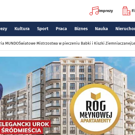
Imprezy
F
rezy
Kultura
Sport
Praca
Biznes
Nauka
Nierucho
eria MUNDO
Światowe Mistrzostwa w pieczeniu Babki i Kiszki Ziemniaczanej
Le