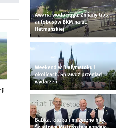
Awaria wodociągu. Zmiany tras
autobusów BKM na ul.
Hetmańskiej
Weekend w Białymstoku i
okolicach. Sprawdź przegląd
wydarzeń
ji
Babka, kiszka i muzyczne hity.
Światowe Mistrzostwa wracają