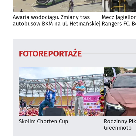
Awaria wodociągu. Zmiany tras
Mecz Jagiello
autobusów BKM na ul. Hetmańskiej
Rangers FC. 
autobusy dla
FOTOREPORTAŻE
Skolim Chorten Cup
Rodzinny Pi
Greenmoto