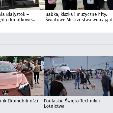
nia Białystok –
Babka, kiszka i muzyczne hity.
Będą dodatkowe
Światowe Mistrzostwa wracają 
 kibiców
Supraśla
knik Ekomobilności
Podlaskie Święto Techniki i
Lotnictwa