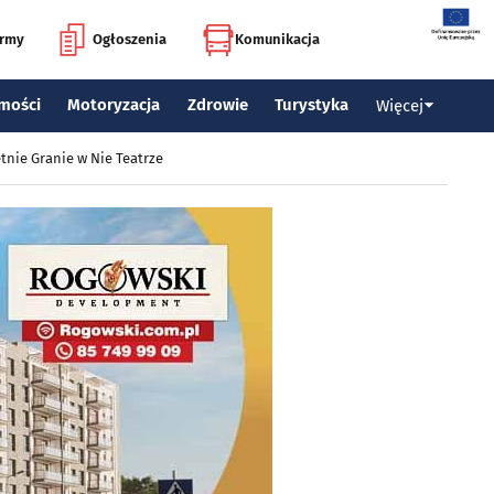
irmy
Ogłoszenia
Komunikacja
mości
Motoryzacja
Zdrowie
Turystyka
Więcej
tnie Granie w Nie Teatrze