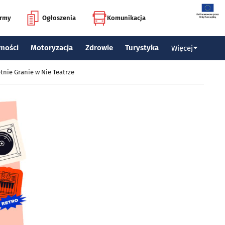
irmy
Ogłoszenia
Komunikacja
mości
Motoryzacja
Zdrowie
Turystyka
Więcej
tnie Granie w Nie Teatrze