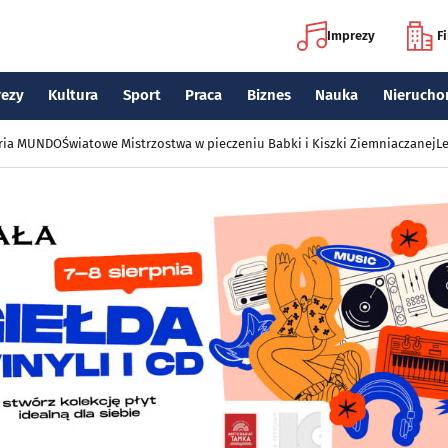
Imprezy
F
rezy
Kultura
Sport
Praca
Biznes
Nauka
Nierucho
eria MUNDO
Światowe Mistrzostwa w pieczeniu Babki i Kiszki Ziemniaczanej
Le