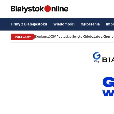
Firmy z Białegostoku
Wiadomości
Ogłoszenia
Imp
Konkursy
XXIV Podlaskie Święto Chleba
Lato z Churr
POLECAMY