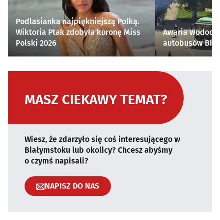
Podlasianka najpiękniejszą Polką.
Wiktoria Ptak zdobyła koronę Miss
Awaria wodocią
Polski 2026
autobusów BKM 
MASZ CIEKAWY TEMAT?
Wiesz, że zdarzyło się coś interesującego w
Białymstoku lub okolicy? Chcesz abyśmy
o czymś napisali?
NAPISZ DO NAS