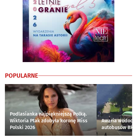
POPULARNE
Podlasianka najpiękniejszą Polką.
Wiktoria Ptak zdobyła koronę Miss
Awaria wodocią
Polski 2026
autobusów BKM 