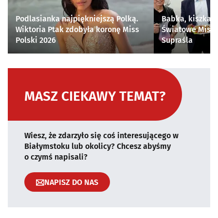
Podlasianka najpiękniejszą Polką.
Babka, kiszka i
Wiktoria Ptak zdobyła koronę Miss
Światowe Mistr
Polski 2026
Supraśla
MASZ CIEKAWY TEMAT?
Wiesz, że zdarzyło się coś interesującego w
Białymstoku lub okolicy? Chcesz abyśmy
o czymś napisali?
NAPISZ DO NAS