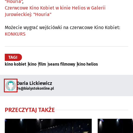
"Houria"
,
Czerwcowe Kino Kobiet w kinie Helios w Galerii
Jurowieckiej: "Houria"
Możecie wygrać wejściówki na czerwcowe Kino Kobiet:
KONKURS
TAGI
kino kobiet
kino
film
seans filmowy
kino helios
Daria Lickiewicz
24@bialystokonline.pl
PRZECZYTAJ TAKŻE