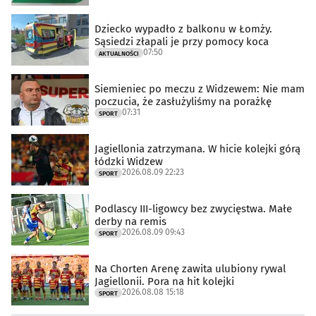
Dziecko wypadło z balkonu w Łomży.
Sąsiedzi złapali je przy pomocy koca
07:50
AKTUALNOŚCI
Siemieniec po meczu z Widzewem: Nie mam
poczucia, że zasłużyliśmy na porażkę
07:31
SPORT
Jagiellonia zatrzymana. W hicie kolejki górą
łódzki Widzew
2026.08.09 22:23
SPORT
Podlascy III-ligowcy bez zwycięstwa. Małe
derby na remis
2026.08.09 09:43
SPORT
Na Chorten Arenę zawita ulubiony rywal
Jagiellonii. Pora na hit kolejki
2026.08.08 15:18
SPORT