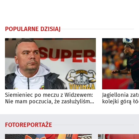
POPULARNE DZISIAJ
Siemieniec po meczu z Widzewem:
Jagiellonia za
Nie mam poczucia, że zasłużyliśmy
kolejki górą ł
na porażkę
FOTOREPORTAŻE