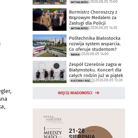
2026.08.05 15:00
AKTUALNOŚCI
Burmistrz Choroszczy z
Brązowym Medalem za
Zasługi dla Policji
2026.08.05 14:30
AKTUALNOŚCI
Politechnika Białostocka
a
rozwija system wsparcia.
Co oferuje studentom?
.
2026.08.05 14:00
NAUKA
Zespół Czereśnie zagra w
Białymstoku. Koncert dla
całych rodzin już w piątek
2026.08.05 13:30
KULTURA I ROZRYWKA
gler,
WIĘCEJ WIADOMOŚCI
sna
ka,