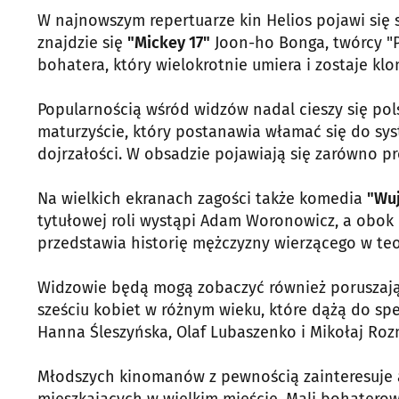
W najnowszym repertuarze kin Helios pojawi się 
znajdzie się
"Mickey 17"
Joon-ho Bonga, twórcy "Pa
bohatera, który wielokrotnie umiera i zostaje k
Popularnością wśród widzów nadal cieszy się po
maturzyście, który postanawia włamać się do sys
dojrzałości. W obsadzie pojawiają się zarówno pro
Na wielkich ekranach zagości także komedia
"Wuj
tytułowej roli wystąpi Adam Woronowicz, a obok n
przedstawia historię mężczyzny wierzącego w teo
Widzowie będą mogą zobaczyć również porusza
sześciu kobiet w różnym wieku, które dążą do spe
Hanna Śleszyńska, Olaf Lubaszenko i Mikołaj Rozn
Młodszych kinomanów z pewnością zainteresuje