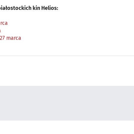
ałostockich kin Helios:
arca
a
 27 marca