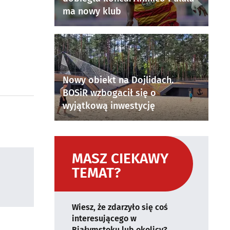
ma nowy klub
Nowy obiekt na Dojlidach.
BOSiR wzbogacił się o
wyjątkową inwestycję
MASZ CIEKAWY
TEMAT?
Wiesz, że zdarzyło się coś
interesującego w
Białymstoku lub okolicy?