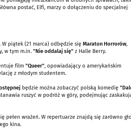
owie pomagają mieszkańcom w drobnych sprawach, taki
łówna postać, Elfi, marzy o dołączeniu do specjalnej
. W piątek (21 marca) odbędzie się
Maraton Horrorów
,
y, w tym m.in.
"Nie oddalaj się"
z Halle Berry.
ntuje film
"Queer"
, opowiadający o amerykańskim
relację z młodym studentem.
Dostępnej
będzie można zobaczyć polską komedię
"Dal
stanawia ruszyć w podróż w góry, podejmując zaskakuj
ię pełen wrażeń. W repertuarze znajdą się zarówno gł
ego kina.