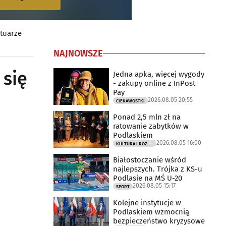
rtuarze
NAJNOWSZE
 się
Jedna apka, więcej wygody
- zakupy online z InPost
Pay
2026.08.05 20:55
CIEKAWOSTKI
Ponad 2,5 mln zł na
ratowanie zabytków w
Podlaskiem
2026.08.05 16:00
KULTURA I ROZRYWKA
Białostoczanie wśród
najlepszych. Trójka z KS-u
Podlasie na MŚ U-20
2026.08.05 15:17
SPORT
Kolejne instytucje w
Podlaskiem wzmocnią
bezpieczeństwo kryzysowe