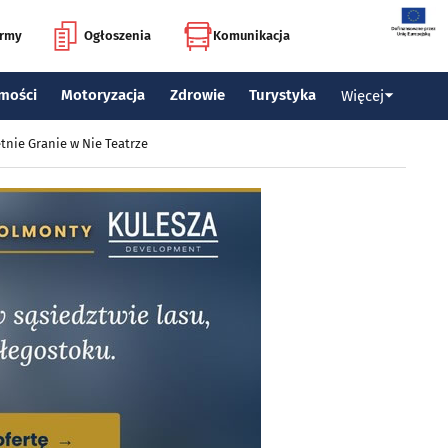
irmy
Ogłoszenia
Komunikacja
mości
Motoryzacja
Zdrowie
Turystyka
Więcej
tnie Granie w Nie Teatrze