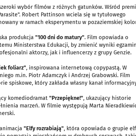
szeroki wybór filmów z różnych gatunków. Wśród premi
rasite". Robert Pattinson wciela się w tytułowego
lonowany w ramach eksperymentu w pozaziemskiej kolon
lska produkcja
"100 dni do matury"
. Film opowiada o
temu Ministerstwa Edukacji, by zmienić wyniki egzami
fesjonalni aktorzy, jak i influencerzy z grupy Genzie.
ek foliarz"
, inspirowana internetową copypastą. W
iego m.in. Piotr Adamczyk i Andrzej Grabowski. Film
rie spiskowe, który zakłada własny kanał informacyjny
jący komediodramat
"Przepiękne!"
, ukazujący historie
łnienia marzeń. W filmie występują Marta Nieradkiewic
erski.
 animacja
"Elfy rozrabiają"
, która opowiada o grupie el