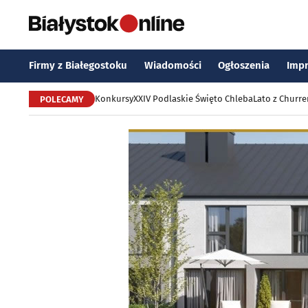
Firmy z Białegostoku
Wiadomości
Ogłoszenia
Imp
Konkursy
XXIV Podlaskie Święto Chleba
Lato z Churr
POLECAMY