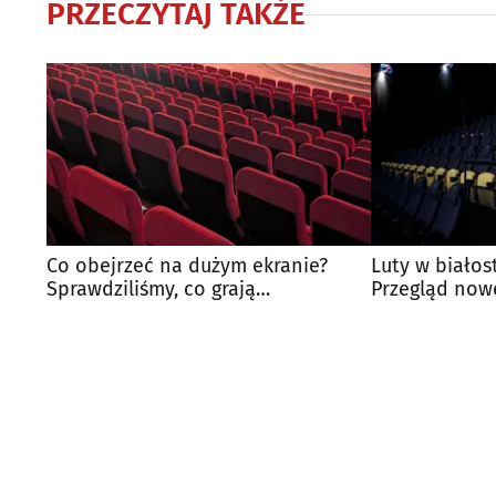
PRZECZYTAJ TAKŻE
Co obejrzeć na dużym ekranie?
Luty w białos
Sprawdziliśmy, co grają
Przegląd now
białostockie kina