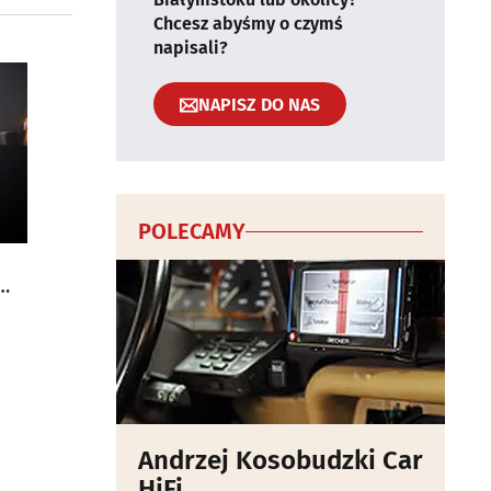
Chcesz abyśmy o czymś
napisali?
NAPISZ DO NAS
POLECAMY
Andrzej Kosobudzki Car
HiFi