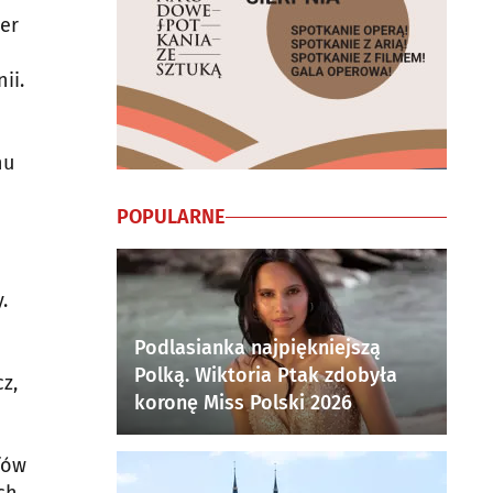
er
ii.
nu
POPULARNE
.
Podlasianka najpiękniejszą
Polką. Wiktoria Ptak zdobyła
z,
koronę Miss Polski 2026
fów