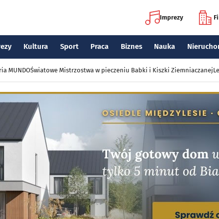
Imprezy
F
rezy
Kultura
Sport
Praca
Biznes
Nauka
Nierucho
eria MUNDO
Światowe Mistrzostwa w pieczeniu Babki i Kiszki Ziemniaczanej
Le