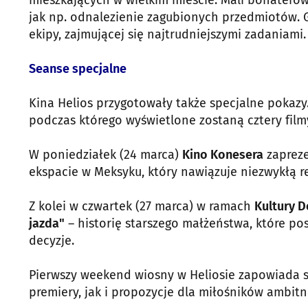
mieszkających w wielkim mieście. Mali bohater
jak np. odnalezienie zagubionych przedmiotów. G
ekipy, zajmującej się najtrudniejszymi zadaniami.
Seanse specjalne
Kina Helios przygotowały także specjalne pokazy
podczas którego wyświetlone zostaną cztery film
W poniedziałek (24 marca)
Kino Konesera
zapreze
ekspacie w Meksyku, który nawiązuje niezwykłą 
Z kolei w czwartek (27 marca) w ramach
Kultury 
jazda"
– historię starszego małżeństwa, które po
decyzje.
Pierwszy weekend wiosny w Heliosie zapowiada s
premiery, jak i propozycje dla miłośników ambitn