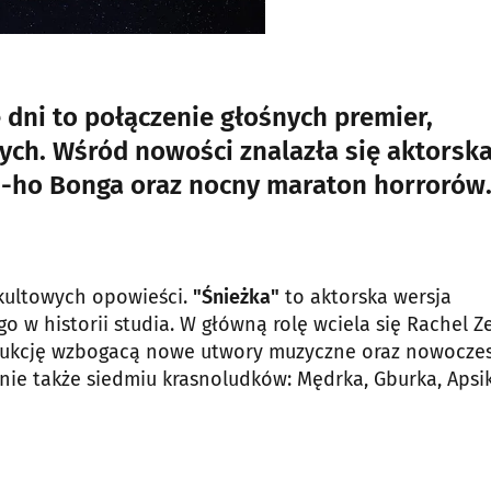
 dni to połączenie głośnych premier,
ych. Wśród nowości znalazła się aktorsk
on-ho Bonga oraz nocny maraton horrorów
 kultowych opowieści.
"Śnieżka"
to aktorska wersja
 historii studia. W główną rolę wciela się Rachel Ze
rodukcję wzbogacą nowe utwory muzyczne oraz nowocze
knie także siedmiu krasnoludków: Mędrka, Gburka, Apsi