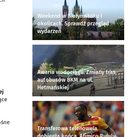
ch
Weekend w Białymstoku i
okolicach. Sprawdź przegląd
wydarzeń
Awaria wodociągu. Zmiany tras
autobusów BKM na ul.
Hetmańskiej
ej
ące
ośne
Transferowa telenowela
dobiegła końca. Afimico Pululu