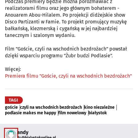
Podczas premiery będzie można porozmawiać z
realizatorami filmu oraz jego głównym bohaterem -
Anouarem Abou-Hilalem. Po projekcji didżejskie show
Disco Partizanti w Famie. To projekt promujący muzykę
bałkańską, klezmerską i cygańską w jej najbardziej
tanecznym i szalonym wydaniu.
Film "Goście, czyli na wschodnich bezdrożach" powstał
dzięki wsparciu programu "Żubr budzi Podlasie".
Więcej:
Premiera filmu "Goście, czyli na wschodnich bezdrożach"
TAGI
goście
czyli na wschodnich bezdrożach
kino niezależne
podlasie makes me happy
film nowelowy
białystok
andy
24@bialystokonline.pl