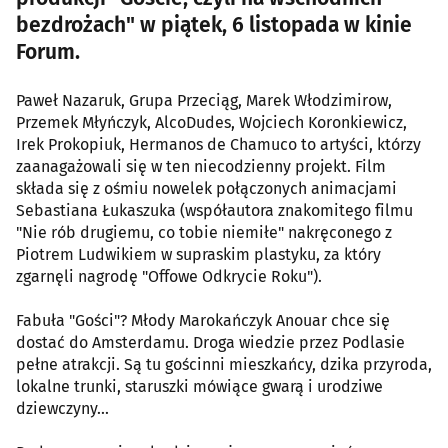
bezdrożach" w piątek, 6 listopada w kinie
Forum.
Paweł Nazaruk, Grupa Przeciąg, Marek Włodzimirow,
Przemek Młyńczyk, AlcoDudes, Wojciech Koronkiewicz,
Irek Prokopiuk, Hermanos de Chamuco to artyści, którzy
zaanagażowali się w ten niecodzienny projekt. Film
składa się z ośmiu nowelek połączonych animacjami
Sebastiana Łukaszuka (współautora znakomitego filmu
"Nie rób drugiemu, co tobie niemiłe" nakręconego z
Piotrem Ludwikiem w supraskim plastyku, za który
zgarnęli nagrodę "Offowe Odkrycie Roku").
Fabuła "Gości"? Młody Marokańczyk Anouar chce się
dostać do Amsterdamu. Droga wiedzie przez Podlasie
pełne atrakcji. Są tu gościnni mieszkańcy, dzika przyroda,
lokalne trunki, staruszki mówiące gwarą i urodziwe
dziewczyny...