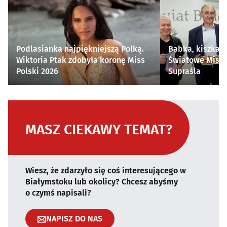
Podlasianka najpiękniejszą Polką.
Babka, kiszka i
Wiktoria Ptak zdobyła koronę Miss
Światowe Mistr
Polski 2026
Supraśla
MASZ CIEKAWY TEMAT?
Wiesz, że zdarzyło się coś interesującego w
Białymstoku lub okolicy? Chcesz abyśmy
o czymś napisali?
NAPISZ DO NAS