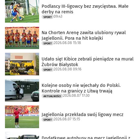
Podlascy III-ligowcy bez zwycięstwa. Małe
derby na remis
09:43
SPORT
Na Chorten Arenę zawita ulubiony rywal
Jagiellonii. Pora na hit kolejki
2026.08.08 15:18
SPORT
Udało się! Kibice zebrali pieniądze na mural
Żubrów Białystok
2026.08.08 09:16
SPORT
Kolejne osoby nie wjechały do Polski.
Kontrole na granicy z Litwą trwają
2026.08.07 17:30
AKTUALNOŚCI
Jagiellonia przekłada swój ligowy mecz
2026.08.07 15:15
SPORT
Dodatkowe autobusy na mecz Jagiellonii z