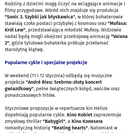
Rodziny z dziećmi mogą liczyć na wciągające animacje i
filmy przygodowe. Wśród nich znajduje się produkcja
"Sonic 3. Szybki jak błyskawica"
, w której bohaterowie
stawiają czoła postaci przybyłej z kosmosu oraz
"Mufasa:
Król Lew"
, przedstawiająca młodość Mufasy. Widzowie
nadal będą mogli obejrzeć przebojową animację
"Vaiana
2"
, gdzie tytułowa bohaterka próbuje przełamać
starożytną klątwę.
Popularne cykle i specjalne projekcje
W weekend (11 i 12 stycznia) odbędą się muzyczne
projekcje
"André Rieu: Srebrno-złoty koncert
gwiazdkowy"
, pełne świątecznych kolęd, walców oraz
ponadczasowych hitów.
Styczniowe propozycje w repertuarze kin Helios
dopełniają popularne cykle.
Kino Kobiet
zaprezentuje
zmysłowy thriller
"Babygirl"
, a
Kino Konesera
romantyczną historię
"Beating hearts"
. Natomiast w