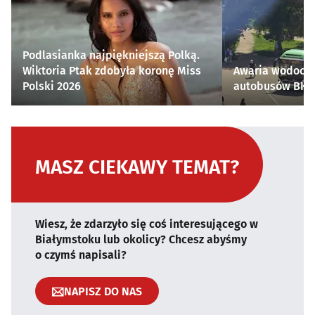
Podlasianka najpiękniejszą Polką.
Wiktoria Ptak zdobyła koronę Miss
Awaria wodocią
Polski 2026
autobusów BKM 
MASZ CIEKAWY TEMAT?
Wiesz, że zdarzyło się coś interesującego w
Białymstoku lub okolicy? Chcesz abyśmy
o czymś napisali?
NAPISZ DO NAS