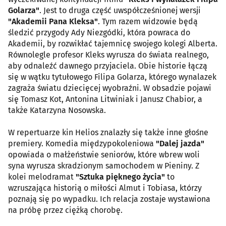
Golarza"
. Jest to druga część uwspółcześnionej wersji
"Akademii Pana Kleksa"
. Tym razem widzowie będą
śledzić przygody Ady Niezgódki, która powraca do
Akademii, by rozwikłać tajemnicę swojego kolegi Alberta.
Równolegle profesor Kleks wyrusza do świata realnego,
aby odnaleźć dawnego przyjaciela. Obie historie łączą
się w wątku tytułowego Filipa Golarza, którego wynalazek
zagraża światu dziecięcej wyobraźni. W obsadzie pojawi
się Tomasz Kot, Antonina Litwiniak i Janusz Chabior, a
także Katarzyna Nosowska.
W repertuarze kin Helios znalazły się także inne głośne
premiery. Komedia międzypokoleniowa
"Dalej jazda"
opowiada o małżeństwie seniorów, które wbrew woli
syna wyrusza skradzionym samochodem w Pieniny. Z
kolei melodramat
"Sztuka pięknego życia"
to
wzruszająca historią o miłości Almut i Tobiasa, którzy
poznają się po wypadku. Ich relacja zostaje wystawiona
na próbę przez ciężką chorobę.