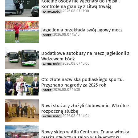
Kolejne osoby nie wjechały do Polski.
Kontrole na granicy z Litwą trwają
2026.08.07 17:30
AKTUALNOŚCI
Jagiellonia przekłada swój ligowy mecz
2026.08.07 15:15
SPORT
Dodatkowe autobusy na mecz Jagiellonii z
Widzewem Łódź
2026.08.07 15:00
AKTUALNOŚCI
Oto złote nazwiska podlaskiego sportu.
Przyznano nagrody za 2025 rok
2026.08.07 14:30
SPORT
Nowi strażacy złożyli ślubowanie. Wkrótce
rozpoczną służbę
2026.08.07 14:04
AKTUALNOŚCI
Nowy sklep w Alfa Centrum. Znana włoska
marka otworzyła salon w Białymstoku