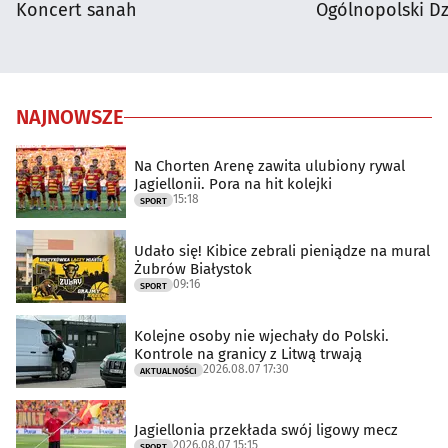
Koncert sanah
Ogólnopolski D
NAJNOWSZE
Na Chorten Arenę zawita ulubiony rywal
Jagiellonii. Pora na hit kolejki
15:18
SPORT
Udało się! Kibice zebrali pieniądze na mural
Żubrów Białystok
09:16
SPORT
Kolejne osoby nie wjechały do Polski.
Kontrole na granicy z Litwą trwają
2026.08.07 17:30
AKTUALNOŚCI
Jagiellonia przekłada swój ligowy mecz
2026.08.07 15:15
SPORT