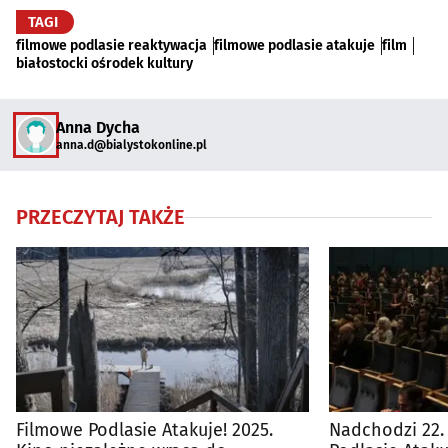
TAGI
filmowe podlasie reaktywacja
filmowe podlasie atakuje
film
białostocki ośrodek kultury
Anna Dycha
anna.d@bialystokonline.pl
PRZECZYTAJ TAKŻE
Filmowe Podlasie Atakuje! 2025.
Nadchodzi 22.