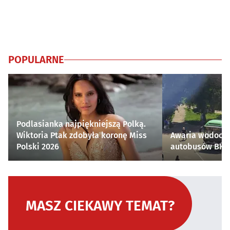
POPULARNE
Podlasianka najpiękniejszą Polką.
Wiktoria Ptak zdobyła koronę Miss
Awaria wodocią
Polski 2026
autobusów BKM 
MASZ CIEKAWY TEMAT?