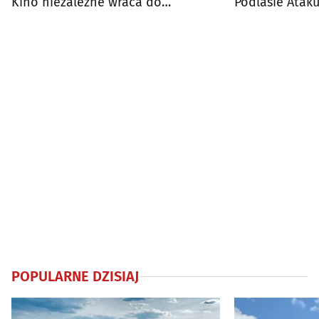
Kino niezależne wraca do
Podlasie Ataku
Białegostoku
filmów
POPULARNE DZISIAJ