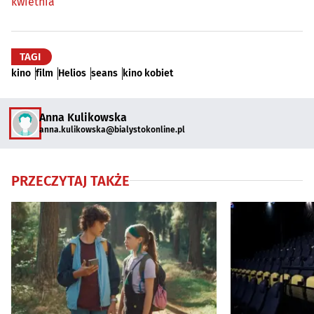
kwietnia
TAGI
kino
film
Helios
seans
kino kobiet
Anna Kulikowska
anna.kulikowska@bialystokonline.pl
PRZECZYTAJ TAKŻE