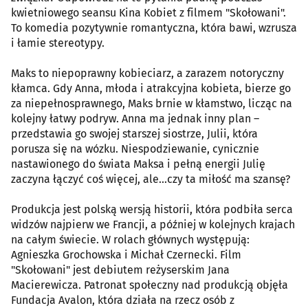
kwietniowego seansu Kina Kobiet z filmem "Skołowani".
To komedia pozytywnie romantyczna, która bawi, wzrusza
i łamie stereotypy.
Maks to niepoprawny kobieciarz, a zarazem notoryczny
kłamca. Gdy Anna, młoda i atrakcyjna kobieta, bierze go
za niepełnosprawnego, Maks brnie w kłamstwo, licząc na
kolejny łatwy podryw. Anna ma jednak inny plan –
przedstawia go swojej starszej siostrze, Julii, która
porusza się na wózku. Niespodziewanie, cynicznie
nastawionego do świata Maksa i pełną energii Julię
zaczyna łączyć coś więcej, ale...czy ta miłość ma szansę?
Produkcja jest polską wersją historii, która podbiła serca
widzów najpierw we Francji, a później w kolejnych krajach
na całym świecie. W rolach głównych występują:
Agnieszka Grochowska i Michał Czernecki. Film
"Skołowani" jest debiutem reżyserskim Jana
Macierewicza. Patronat społeczny nad produkcją objęła
Fundacja Avalon, która działa na rzecz osób z