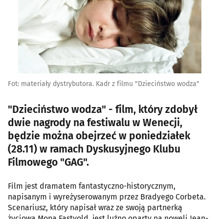
Fot: materiały dystrybutora. Kadr z filmu "Dzieciństwo wodza"
"Dzieciństwo wodza" - film, który zdobył
dwie nagrody na festiwalu w Wenecji,
będzie można obejrzeć w poniedziałek
(28.11) w ramach Dyskusyjnego Klubu
Filmowego "GAG".
Film jest dramatem fantastyczno-historycznym,
napisanym i wyreżyserowanym przez Bradyego Corbeta.
Scenariusz, który napisał wraz ze swoją partnerką
życiową Moną Fastvold, jest luźno oparty na noweli Jean-