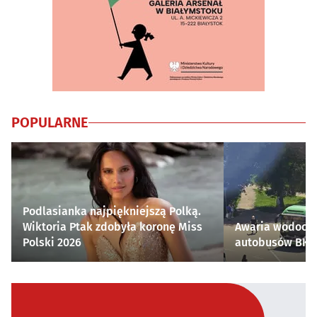
POPULARNE
Podlasianka najpiękniejszą Polką.
Wiktoria Ptak zdobyła koronę Miss
Awaria wodocią
Polski 2026
autobusów BKM 