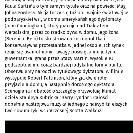
Paula Sartre'a o tym samym tytule oraz na powieści Mag
Johna Fowlesa. Akcja toczy się tuż po I wojnie światowej w
podparyskiej wsi, w domu amerykańskiego dyplomaty
(John Cunningham), który pracuje nad Traktatem
Wersalskim, przez co rzadko bywa w domu. Jego żona
(Bérénice Bejo) to sfrustrowana kosmopolitka i
konserwatywna protestantka w jednej osobie. Ich synek
czuje się osamotniony - uwagę poświęca mu jedynie
guwernantka, grana przez Stacy Martin. Wysokie IQ
podszeptuje mu coraz bardziej radykalne formy buntu.
Obserwujemy narodziny tytułowego dyktatora. W filmie
występuje Robert Pattinson, który gra dwie role:
przyjaciela domu, a następnie dorosłego dyktatora.
Scenografia i dbałość o szczegóły przywołują klimat
dzieła Stanleya Kubricka "Barry Lyndon". Całości
dopełnia nastrojowa muzyka jednego z najwybitniejszych
twórców muzyki współczesnej Scotta Walkera.