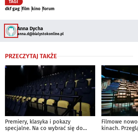
TAGI
dkf gag
film
kino
forum
Anna Dycha
anna.d@bialystokonline.pl
PRZECZYTAJ TAKŻE
Premiery, klasyka i pokazy
Filmowe nowoś
specjalne. Na co wybrać się do
kinach. Przeg
kina?