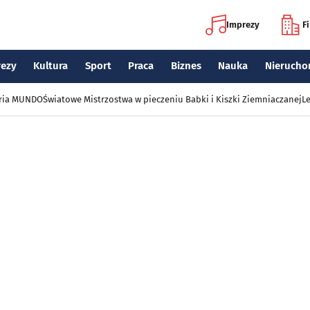
Imprezy
F
rezy
Kultura
Sport
Praca
Biznes
Nauka
Nierucho
eria MUNDO
Światowe Mistrzostwa w pieczeniu Babki i Kiszki Ziemniaczanej
Le