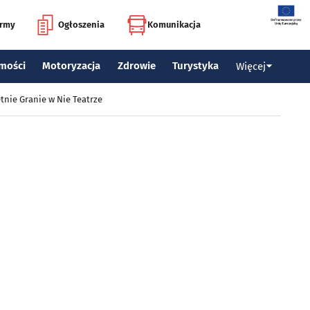
irmy
Ogłoszenia
Komunikacja
mości
Motoryzacja
Zdrowie
Turystyka
Więcej
tnie Granie w Nie Teatrze