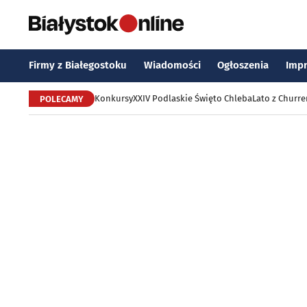
Firmy z Białegostoku
Wiadomości
Ogłoszenia
Imp
Konkursy
XXIV Podlaskie Święto Chleba
Lato z Churr
POLECAMY