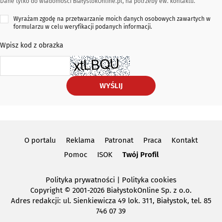
Dane tylko do wiadomości BiałystokOnline.pl, na potrzeby ew. kontaktu.
Wyrażam zgodę na przetwarzanie moich danych osobowych zawartych w
formularzu w celu weryfikacji podanych informacji.
Wpisz kod z obrazka
WYŚLIJ
O portalu
Reklama
Patronat
Praca
Kontakt
Pomoc
ISOK
Twój Profil
Polityka prywatności
|
Polityka cookies
Copyright
© 2001-2026 BiałystokOnline Sp. z o.o.
Adres redakcji: ul. Sienkiewicza 49 lok. 311, Białystok, tel. 85
746 07 39