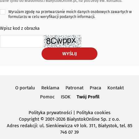
Dane tylko do wiadomości BiałystokOnline.pl, na potrzeby ew. kontaktu.
Wyrażam zgodę na przetwarzanie moich danych osobowych zawartych w
formularzu w celu weryfikacji podanych informacji.
Wpisz kod z obrazka
WYŚLIJ
O portalu
Reklama
Patronat
Praca
Kontakt
Pomoc
ISOK
Twój Profil
Polityka prywatności
|
Polityka cookies
Copyright
© 2001-2026 BiałystokOnline Sp. z o.o.
Adres redakcji: ul. Sienkiewicza 49 lok. 311, Białystok, tel. 85
746 07 39