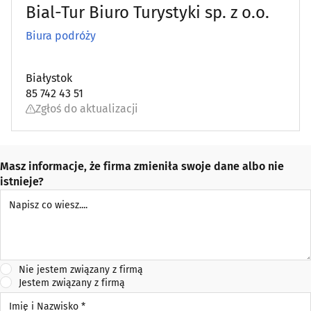
Bial-Tur Biuro Turystyki sp. z o.o.
Biura podróży
Białystok
85 742 43 51
Zgłoś do aktualizacji
Masz informacje, że firma zmieniła swoje dane albo nie
istnieje?
Napisz co wiesz
Nie jestem związany z firmą
Jestem związany z firmą
Imię i Nazwisko *