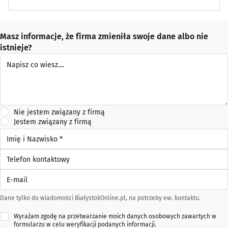
Masz informacje, że firma zmieniła swoje dane albo nie
istnieje?
Napisz co wiesz
Nie jestem związany z firmą
Jestem związany z firmą
Imię i Nazwisko *
Telefon kontaktowy
E-mail
Dane tylko do wiadomości BiałystokOnline.pl, na potrzeby ew. kontaktu.
Wyrażam zgodę na przetwarzanie moich danych osobowych zawartych w
formularzu w celu weryfikacji podanych informacji.