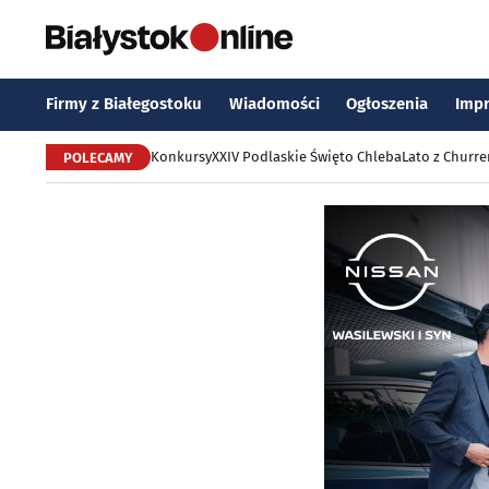
Firmy z Białegostoku
Wiadomości
Ogłoszenia
Imp
Konkursy
XXIV Podlaskie Święto Chleba
Lato z Churr
POLECAMY