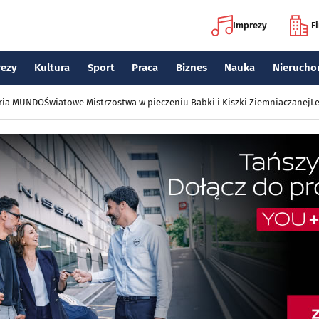
Imprezy
F
rezy
Kultura
Sport
Praca
Biznes
Nauka
Nierucho
eria MUNDO
Światowe Mistrzostwa w pieczeniu Babki i Kiszki Ziemniaczanej
Le