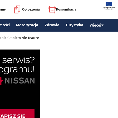
irmy
Ogłoszenia
Komunikacja
mości
Motoryzacja
Zdrowie
Turystyka
Więcej
tnie Granie w Nie Teatrze