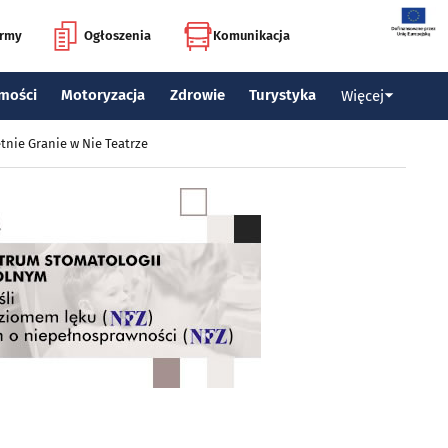
irmy
Ogłoszenia
Komunikacja
mości
Motoryzacja
Zdrowie
Turystyka
Więcej
tnie Granie w Nie Teatrze