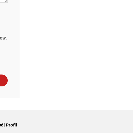
 ew.
ój Profil