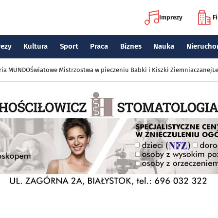
Imprezy
F
rezy
Kultura
Sport
Praca
Biznes
Nauka
Nierucho
eria MUNDO
Światowe Mistrzostwa w pieczeniu Babki i Kiszki Ziemniaczanej
Le