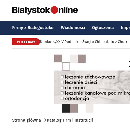
Firmy z Białegostoku
Wiadomości
Ogłoszenia
Imp
Konkursy
XXIV Podlaskie Święto Chleba
Lato z Churr
POLECAMY
Strona główna
Katalog Firm i Instutucji