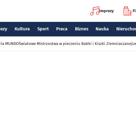
Imprezy
F
rezy
Kultura
Sport
Praca
Biznes
Nauka
Nierucho
eria MUNDO
Światowe Mistrzostwa w pieczeniu Babki i Kiszki Ziemniaczanej
Le