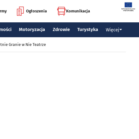
irmy
Ogłoszenia
Komunikacja
mości
Motoryzacja
Zdrowie
Turystyka
Więcej
tnie Granie w Nie Teatrze