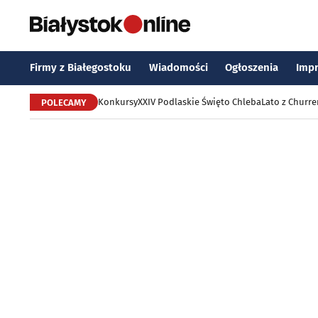
Firmy z Białegostoku
Wiadomości
Ogłoszenia
Imp
Konkursy
XXIV Podlaskie Święto Chleba
Lato z Churr
POLECAMY