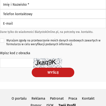
Imię i Nazwisko *
Telefon kontaktowy
E-mail
Dane tylko do wiadomości BiałystokOnline.pl, na potrzeby ew. kontaktu.
Wyrażam zgodę na przetwarzanie moich danych osobowych zawartych w
formularzu w celu weryfikacji podanych informacji.
Wpisz kod z obrazka
WYŚLIJ
O portalu
Reklama
Patronat
Praca
Kontakt
Pomoc
ISOK
Twój Profil