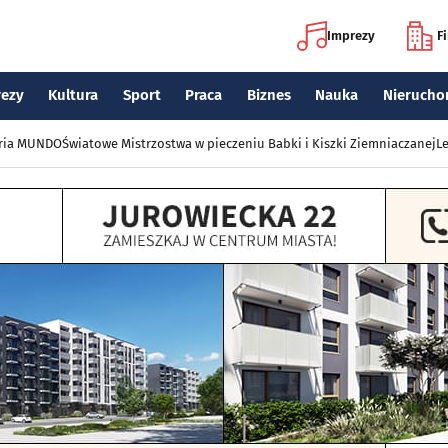
Imprezy
F
rezy
Kultura
Sport
Praca
Biznes
Nauka
Nierucho
eria MUNDO
Światowe Mistrzostwa w pieczeniu Babki i Kiszki Ziemniaczanej
Le