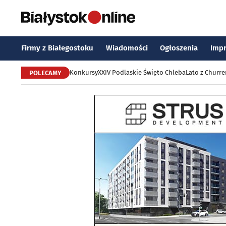
Firmy z Białegostoku
Wiadomości
Ogłoszenia
Imp
Konkursy
XXIV Podlaskie Święto Chleba
Lato z Churr
POLECAMY