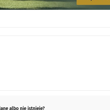
ane albo nie istnieje?