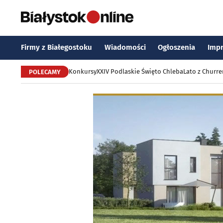
Firmy z Białegostoku
Wiadomości
Ogłoszenia
Imp
Konkursy
XXIV Podlaskie Święto Chleba
Lato z Churr
POLECAMY