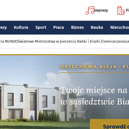
Imprezy
F
rezy
Kultura
Sport
Praca
Biznes
Nauka
Nierucho
eria MUNDO
Światowe Mistrzostwa w pieczeniu Babki i Kiszki Ziemniaczanej
Le