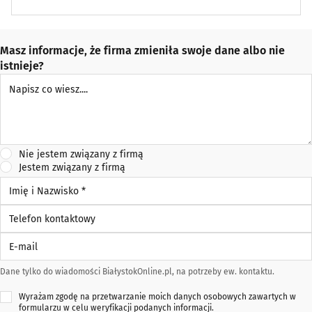
Masz informacje, że firma zmieniła swoje dane albo nie
istnieje?
Napisz co wiesz
Nie jestem związany z firmą
Jestem związany z firmą
Imię i Nazwisko *
Telefon kontaktowy
E-mail
Dane tylko do wiadomości BiałystokOnline.pl, na potrzeby ew. kontaktu.
Wyrażam zgodę na przetwarzanie moich danych osobowych zawartych w
formularzu w celu weryfikacji podanych informacji.