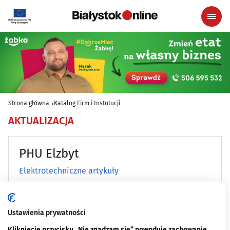
Strona główna
Katalog Firm i Instutucji
AKTUALIZACJA
PHU Elzbyt
Elektrotechniczne artykuły
ul. Hetmańska 67
15-727 Białystok
Ustawienia prywatności
85 652 44 57
Zgłoś do aktualizacji
Kliknięcie przycisku „Nie zgadzam się” powoduje zachowanie