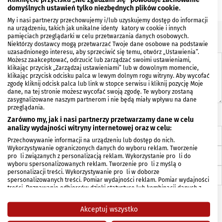
domyślnych ustawień tylko niezbędnych plików cookie.
My i nasi partnerzy przechowujemy i/lub uzyskujemy dostęp do informacji
na urządzeniu, takich jak unikalne identyfikatory w cookie i innych
Masz informacje, że firma zmieniła swoje dane albo nie
pamięciach przeglądarki w celu przetwarzania danych osobowych.
Niektórzy dostawcy mogą przetwarzać Twoje dane osobowe na podstawie
istnieje?
uzasadnionego interesu, aby sprzeciwić się temu, otwórz „Ustawienia”.
Napisz co wiesz
Możesz zaakceptować, odrzucić lub zarządzać swoimi ustawieniami,
klikając przycisk „Zarządzaj ustawieniami” lub w dowolnym momencie,
klikając przycisk odcisku palca w lewym dolnym rogu witryny. Aby wycofać
zgodę kliknij odcisk palca lub link w stopce serwisu i kliknij pozycję Moje
dane, na tej stronie możesz wycofać swoją zgodę. Te wybory zostaną
zasygnalizowane naszym partnerom i nie będą miały wpływu na dane
przeglądania.
Nie jestem związany z firmą
Zarówno my, jak i nasi partnerzy przetwarzamy dane w celu
Jestem związany z firmą
analizy wydajności witryny internetowej oraz w celu:
Imię i Nazwisko *
Przechowywanie informacji na urządzeniu lub dostęp do nich.
Wykorzystywanie ograniczonych danych do wyboru reklam. Tworzenie
Telefon kontaktowy
profili związanych z personalizacją reklam. Wykorzystanie profili do
wyboru spersonalizowanych reklam. Tworzenie profili z myślą o
E-mail
personalizacji treści. Wykorzystywanie profili w doborze
spersonalizowanych treści. Pomiar wydajności reklam. Pomiar wydajności
treści. Poznawanie odbiorców dzięki statystyce lub kombinacji danych z
Dane tylko do wiadomości BiałystokOnline.pl, na potrzeby ew. kontaktu.
różnych źródeł. Opracowywanie i ulepszanie usług. Wykorzystywanie
ograniczonych danych do wyboru treści.
Akceptuj wszystko
Dane mogą być udostępniane poza Unię Europejską i wysyłane do USA.
Wyrażam zgodę na przetwarzanie moich danych osobowych zawartych w
formularzu w celu weryfikacji podanych informacji.