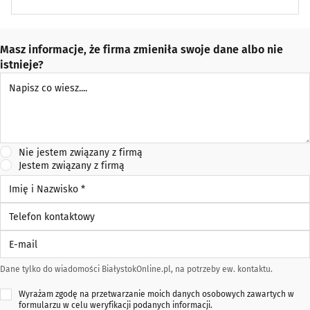
Masz informacje, że firma zmieniła swoje dane albo nie
istnieje?
Napisz co wiesz
Nie jestem związany z firmą
Jestem związany z firmą
Imię i Nazwisko *
Telefon kontaktowy
E-mail
Dane tylko do wiadomości BiałystokOnline.pl, na potrzeby ew. kontaktu.
Wyrażam zgodę na przetwarzanie moich danych osobowych zawartych w
formularzu w celu weryfikacji podanych informacji.