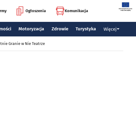
irmy
Ogłoszenia
Komunikacja
mości
Motoryzacja
Zdrowie
Turystyka
Więcej
tnie Granie w Nie Teatrze