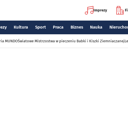
Imprezy
F
rezy
Kultura
Sport
Praca
Biznes
Nauka
Nierucho
eria MUNDO
Światowe Mistrzostwa w pieczeniu Babki i Kiszki Ziemniaczanej
Le