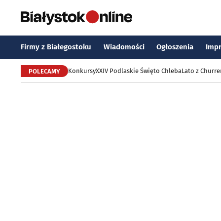
Firmy z Białegostoku
Wiadomości
Ogłoszenia
Imp
Konkursy
XXIV Podlaskie Święto Chleba
Lato z Churr
POLECAMY