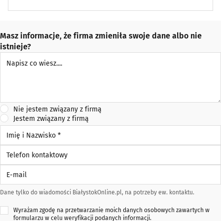
Masz informacje, że firma zmieniła swoje dane albo nie
istnieje?
Napisz co wiesz
Nie jestem związany z firmą
Jestem związany z firmą
Imię i Nazwisko *
Telefon kontaktowy
E-mail
Dane tylko do wiadomości BiałystokOnline.pl, na potrzeby ew. kontaktu.
Wyrażam zgodę na przetwarzanie moich danych osobowych zawartych w
formularzu w celu weryfikacji podanych informacji.