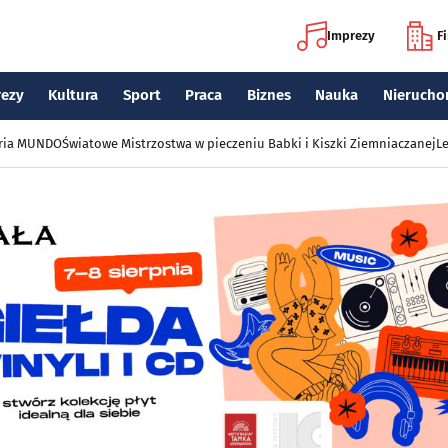
Imprezy
F
rezy
Kultura
Sport
Praca
Biznes
Nauka
Nierucho
eria MUNDO
Światowe Mistrzostwa w pieczeniu Babki i Kiszki Ziemniaczanej
Le