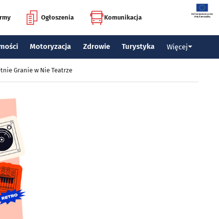
irmy
Ogłoszenia
Komunikacja
mości
Motoryzacja
Zdrowie
Turystyka
Więcej
tnie Granie w Nie Teatrze