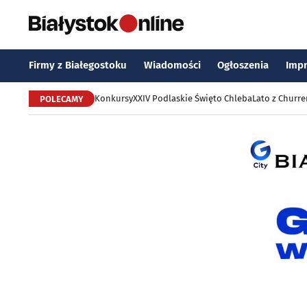
Firmy z Białegostoku
Wiadomości
Ogłoszenia
Imp
Konkursy
XXIV Podlaskie Święto Chleba
Lato z Churr
POLECAMY