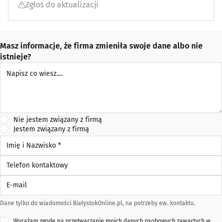
Zgłoś do aktualizacji
Masz informacje, że firma zmieniła swoje dane albo nie
istnieje?
Napisz co wiesz
Nie jestem związany z firmą
Jestem związany z firmą
Imię i Nazwisko *
Telefon kontaktowy
E-mail
Dane tylko do wiadomości BiałystokOnline.pl, na potrzeby ew. kontaktu.
Wyrażam zgodę na przetwarzanie moich danych osobowych zawartych w