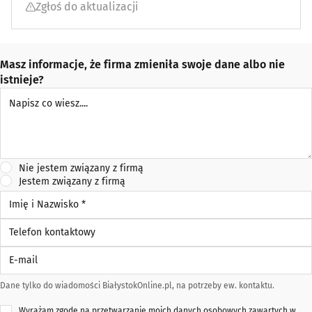
Zgłoś do aktualizacji
Masz informacje, że firma zmieniła swoje dane albo nie
istnieje?
Napisz co wiesz
Nie jestem związany z firmą
Jestem związany z firmą
Imię i Nazwisko *
Telefon kontaktowy
E-mail
Dane tylko do wiadomości BiałystokOnline.pl, na potrzeby ew. kontaktu.
Wyrażam zgodę na przetwarzanie moich danych osobowych zawartych w