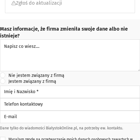
Zgłoś do aktualizacji
Masz informacje, że firma zmieniła swoje dane albo nie
istnieje?
Napisz co wiesz
Nie jestem związany z firmą
Jestem związany z firmą
Imię i Nazwisko *
Telefon kontaktowy
E-mail
Dane tylko do wiadomości BiałystokOnline.pl, na potrzeby ew. kontaktu.
Wyrażam zgodę na przetwarzanie moich danych osobowych zawartych w