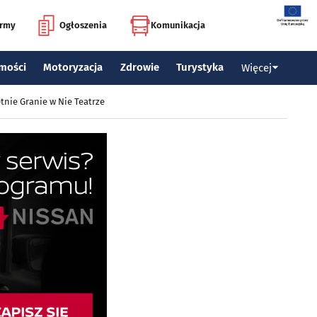
irmy
Ogłoszenia
Komunikacja
mości
Motoryzacja
Zdrowie
Turystyka
Więcej
tnie Granie w Nie Teatrze