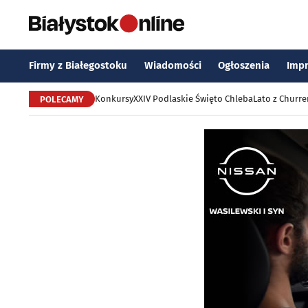
Firmy z Białegostoku
Wiadomości
Ogłoszenia
Imp
Konkursy
XXIV Podlaskie Święto Chleba
Lato z Churr
POLECAMY