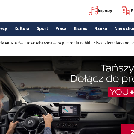
Imprezy
F
rezy
Kultura
Sport
Praca
Biznes
Nauka
Nierucho
eria MUNDO
Światowe Mistrzostwa w pieczeniu Babki i Kiszki Ziemniaczanej
Le